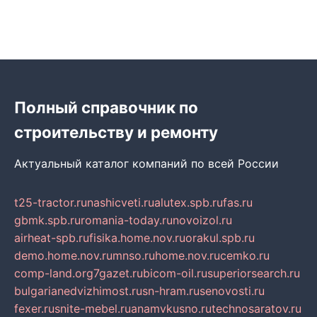
Полный справочник по
строительству и ремонту
Актуальный каталог компаний по всей России
t25-tractor.ru
nashicveti.ru
alutex.spb.ru
fas.ru
gbmk.spb.ru
romania-today.ru
novoizol.ru
airheat-spb.ru
fisika.home.nov.ru
orakul.spb.ru
demo.home.nov.ru
mnso.ru
home.nov.ru
cemko.ru
comp-land.org
7gazet.ru
bicom-oil.ru
superiorsearch.ru
bulgarianedvizhimost.ru
sn-hram.ru
senovosti.ru
fexer.ru
snite-mebel.ru
anamvkusno.ru
technosaratov.ru