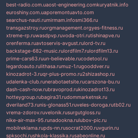
best-radio.com.ua
ost-engineering.com
kuryatnik.info
euroshiny.com.ua
poremontuavto.com
searchus-nauti.ru
mirmam.info
smi366.ru
transgazstroy.ru
orgmanagement.org
yes-fitness.ru
xtreme-rp.ru
wasdpvp.ru
voda-otri.ru
tishinapve.ru
orenferma.ru
avtoservis-avgust.ru
lord-tv.ru
backstage-682-music.ru
lordfilm7.ru
lordfilm13.ru
prime-cars63.ru
un-believable.ru
codetool.ru
legardoauto.ru
lithasa.ru
muz-1.ru
gooddver.ru
kinozadrot-3.ru
qr-plus-promo.ru
2shizashop.ru
udalenka-club.ru
nerabotaetsite.ru
carszona-bu.ru
dash-cash-now.ru
bravoprod.ru
kinozadrot13.ru
hotteygroup.ru
bagira31.ru
dommarketnsk.ru
dveriland73.ru
nis-glonass51.ru
veles-doroga.ru
tb02.ru
vrema-zdorov.ru
velonik.ru
surgutgloss.ru
nike-air-max-95.ru
nadookna.ru
lubov-pic.ru
mobilreklama.ru
pds-nn.ru
socrat2000.ru
vgurin.ru
spksochi.ru
shkola-klassika.ru
sabeonline.ru