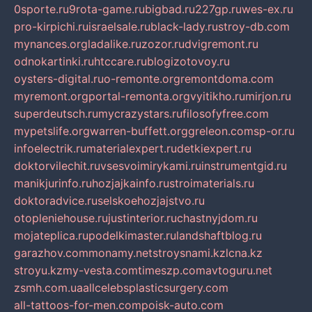
0sporte.ru
9rota-game.ru
bigbad.ru
227gp.ru
wes-ex.ru
pro-kirpichi.ru
israelsale.ru
black-lady.ru
stroy-db.com
mynances.org
ladalike.ru
zozor.ru
dvigremont.ru
odnokartinki.ru
htccare.ru
blogizotovoy.ru
oysters-digital.ru
o-remonte.org
remontdoma.com
myremont.org
portal-remonta.org
vyitikho.ru
mirjon.ru
superdeutsch.ru
mycrazystars.ru
filosofyfree.com
mypetslife.org
warren-buffett.org
greleon.com
sp-or.ru
infoelectrik.ru
materialexpert.ru
detkiexpert.ru
doktorvilechit.ru
vsesvoimirykami.ru
instrumentgid.ru
manikjurinfo.ru
hozjajkainfo.ru
stroimaterials.ru
doktoradvice.ru
selskoehozjajstvo.ru
otopleniehouse.ru
justinterior.ru
chastnyjdom.ru
mojateplica.ru
podelkimaster.ru
landshaftblog.ru
garazhov.com
monamy.net
stroysnami.kz
lcna.kz
stroyu.kz
my-vesta.com
timeszp.com
avtoguru.net
zsmh.com.ua
allcelebsplasticsurgery.com
all-tattoos-for-men.com
poisk-auto.com