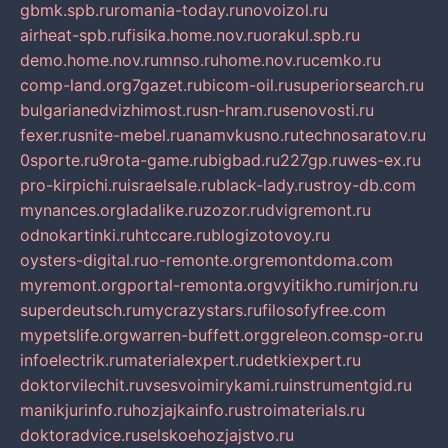
gbmk.spb.ru
romania-today.ru
novoizol.ru
airheat-spb.ru
fisika.home.nov.ru
orakul.spb.ru
demo.home.nov.ru
mnso.ru
home.nov.ru
cemko.ru
comp-land.org
7gazet.ru
bicom-oil.ru
superiorsearch.ru
bulgarianedvizhimost.ru
sn-hram.ru
senovosti.ru
fexer.ru
snite-mebel.ru
anamvkusno.ru
technosaratov.ru
0sporte.ru
9rota-game.ru
bigbad.ru
227gp.ru
wes-ex.ru
pro-kirpichi.ru
israelsale.ru
black-lady.ru
stroy-db.com
mynances.org
ladalike.ru
zozor.ru
dvigremont.ru
odnokartinki.ru
htccare.ru
blogizotovoy.ru
oysters-digital.ru
o-remonte.org
remontdoma.com
myremont.org
portal-remonta.org
vyitikho.ru
mirjon.ru
superdeutsch.ru
mycrazystars.ru
filosofyfree.com
mypetslife.org
warren-buffett.org
greleon.com
sp-or.ru
infoelectrik.ru
materialexpert.ru
detkiexpert.ru
doktorvilechit.ru
vsesvoimirykami.ru
instrumentgid.ru
manikjurinfo.ru
hozjajkainfo.ru
stroimaterials.ru
doktoradvice.ru
selskoehozjajstvo.ru