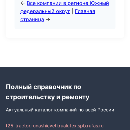
←
Все компании в регионе Южный
федеральный округ
|
Главная
страница
→
Полный справочник по
строительству и ремонту
Актуальный каталог компаний по всей России
t25-tractor.ru
nashicveti.ru
alutex.spb.ru
fas.ru