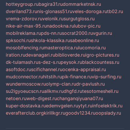
hotteygroup.ru
bagira31.ru
dommarketnsk.ru
dveriland73.ru
nis-glonass51.ru
veles-doroga.ru
tb02.ru
vrema-zdorov.ru
velonik.ru
surgutgloss.ru
nike-air-max-95.ru
nadookna.ru
lubov-pic.ru
mobilreklama.ru
pds-nn.ru
socrat2000.ru
vgurin.ru
spksochi.ru
shkola-klassika.ru
sabeonline.ru
mosoblfencing.ru
masteroptica.ru
lucomoria.ru
iration.ru
devanagari.ru
biblioverde.ru
igro-pictures.ru
dk-tulamash.ru
s-dez-s.ru
peysok.ru
blackcountess.ru
asoftdoc.ru
scifichannel.ru
ocenka-appraisal.ru
mudconnector.ru
hitstih.ru
pik-finance.ru
vip-surfing.ru
wundermoscow.ru
olymp-clan.ru
dr-pavlush.ru
su2lgyoeucscn.ru
allkmv.ru
dhgfd.ru
tesotomeshell.ru
netoen.ru
web-digest.ru
changanqiyuana07.ru
kuper-dostavka.ru
edemvgelen.ru
ytyt.ru
infoelektrik.ru
everafterclub.org
kirillkgr.ru
goodv1234.ru
oopslady.ru