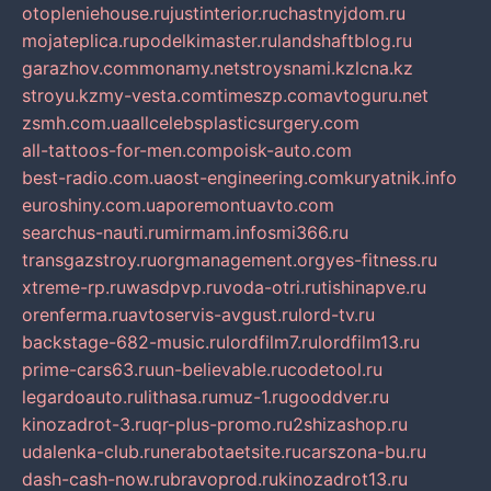
otopleniehouse.ru
justinterior.ru
chastnyjdom.ru
mojateplica.ru
podelkimaster.ru
landshaftblog.ru
garazhov.com
monamy.net
stroysnami.kz
lcna.kz
stroyu.kz
my-vesta.com
timeszp.com
avtoguru.net
zsmh.com.ua
allcelebsplasticsurgery.com
all-tattoos-for-men.com
poisk-auto.com
best-radio.com.ua
ost-engineering.com
kuryatnik.info
euroshiny.com.ua
poremontuavto.com
searchus-nauti.ru
mirmam.info
smi366.ru
transgazstroy.ru
orgmanagement.org
yes-fitness.ru
xtreme-rp.ru
wasdpvp.ru
voda-otri.ru
tishinapve.ru
orenferma.ru
avtoservis-avgust.ru
lord-tv.ru
backstage-682-music.ru
lordfilm7.ru
lordfilm13.ru
prime-cars63.ru
un-believable.ru
codetool.ru
legardoauto.ru
lithasa.ru
muz-1.ru
gooddver.ru
kinozadrot-3.ru
qr-plus-promo.ru
2shizashop.ru
udalenka-club.ru
nerabotaetsite.ru
carszona-bu.ru
dash-cash-now.ru
bravoprod.ru
kinozadrot13.ru