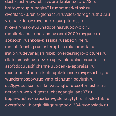
dash-cash-now.ru
bravoprod.ru
kinozadrot13.ru
hotteygroup.ru
bagira31.ru
dommarketnsk.ru
dveriland73.ru
nis-glonass51.ru
veles-doroga.ru
tb02.ru
vrema-zdorov.ru
velonik.ru
surgutgloss.ru
nike-air-max-95.ru
nadookna.ru
lubov-pic.ru
mobilreklama.ru
pds-nn.ru
socrat2000.ru
vgurin.ru
spksochi.ru
shkola-klassika.ru
sabeonline.ru
mosoblfencing.ru
masteroptica.ru
lucomoria.ru
iration.ru
devanagari.ru
biblioverde.ru
igro-pictures.ru
dk-tulamash.ru
s-dez-s.ru
peysok.ru
blackcountess.ru
asoftdoc.ru
scifichannel.ru
ocenka-appraisal.ru
mudconnector.ru
hitstih.ru
pik-finance.ru
vip-surfing.ru
wundermoscow.ru
olymp-clan.ru
dr-pavlush.ru
su2lgyoeucscn.ru
allkmv.ru
dhgfd.ru
tesotomeshell.ru
netoen.ru
web-digest.ru
changanqiyuana07.ru
kuper-dostavka.ru
edemvgelen.ru
ytyt.ru
infoelektrik.ru
everafterclub.org
kirillkgr.ru
goodv1234.ru
oopslady.ru