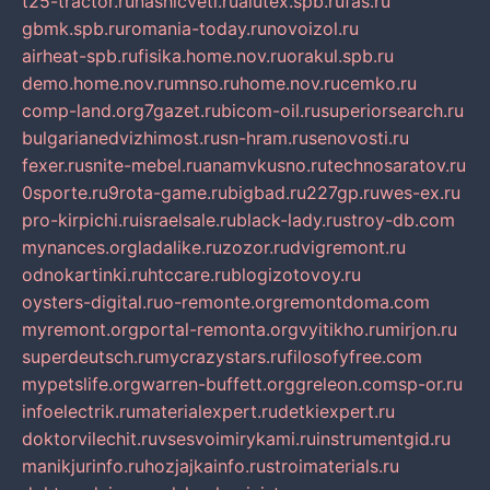
t25-tractor.ru
nashicveti.ru
alutex.spb.ru
fas.ru
gbmk.spb.ru
romania-today.ru
novoizol.ru
airheat-spb.ru
fisika.home.nov.ru
orakul.spb.ru
demo.home.nov.ru
mnso.ru
home.nov.ru
cemko.ru
comp-land.org
7gazet.ru
bicom-oil.ru
superiorsearch.ru
bulgarianedvizhimost.ru
sn-hram.ru
senovosti.ru
fexer.ru
snite-mebel.ru
anamvkusno.ru
technosaratov.ru
0sporte.ru
9rota-game.ru
bigbad.ru
227gp.ru
wes-ex.ru
pro-kirpichi.ru
israelsale.ru
black-lady.ru
stroy-db.com
mynances.org
ladalike.ru
zozor.ru
dvigremont.ru
odnokartinki.ru
htccare.ru
blogizotovoy.ru
oysters-digital.ru
o-remonte.org
remontdoma.com
myremont.org
portal-remonta.org
vyitikho.ru
mirjon.ru
superdeutsch.ru
mycrazystars.ru
filosofyfree.com
mypetslife.org
warren-buffett.org
greleon.com
sp-or.ru
infoelectrik.ru
materialexpert.ru
detkiexpert.ru
doktorvilechit.ru
vsesvoimirykami.ru
instrumentgid.ru
manikjurinfo.ru
hozjajkainfo.ru
stroimaterials.ru