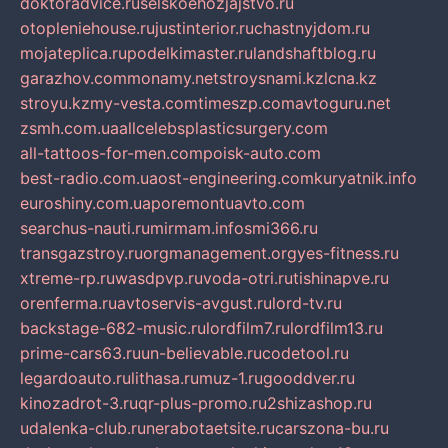
doktoradvice.ru
selskoehozjajstvo.ru
otopleniehouse.ru
justinterior.ru
chastnyjdom.ru
mojateplica.ru
podelkimaster.ru
landshaftblog.ru
garazhov.com
monamy.net
stroysnami.kz
lcna.kz
stroyu.kz
my-vesta.com
timeszp.com
avtoguru.net
zsmh.com.ua
allcelebsplasticsurgery.com
all-tattoos-for-men.com
poisk-auto.com
best-radio.com.ua
ost-engineering.com
kuryatnik.info
euroshiny.com.ua
poremontuavto.com
searchus-nauti.ru
mirmam.info
smi366.ru
transgazstroy.ru
orgmanagement.org
yes-fitness.ru
xtreme-rp.ru
wasdpvp.ru
voda-otri.ru
tishinapve.ru
orenferma.ru
avtoservis-avgust.ru
lord-tv.ru
backstage-682-music.ru
lordfilm7.ru
lordfilm13.ru
prime-cars63.ru
un-believable.ru
codetool.ru
legardoauto.ru
lithasa.ru
muz-1.ru
gooddver.ru
kinozadrot-3.ru
qr-plus-promo.ru
2shizashop.ru
udalenka-club.ru
nerabotaetsite.ru
carszona-bu.ru