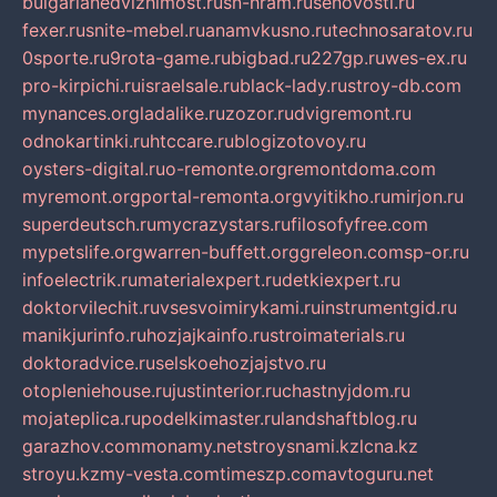
bulgarianedvizhimost.ru
sn-hram.ru
senovosti.ru
fexer.ru
snite-mebel.ru
anamvkusno.ru
technosaratov.ru
0sporte.ru
9rota-game.ru
bigbad.ru
227gp.ru
wes-ex.ru
pro-kirpichi.ru
israelsale.ru
black-lady.ru
stroy-db.com
mynances.org
ladalike.ru
zozor.ru
dvigremont.ru
odnokartinki.ru
htccare.ru
blogizotovoy.ru
oysters-digital.ru
o-remonte.org
remontdoma.com
myremont.org
portal-remonta.org
vyitikho.ru
mirjon.ru
superdeutsch.ru
mycrazystars.ru
filosofyfree.com
mypetslife.org
warren-buffett.org
greleon.com
sp-or.ru
infoelectrik.ru
materialexpert.ru
detkiexpert.ru
doktorvilechit.ru
vsesvoimirykami.ru
instrumentgid.ru
manikjurinfo.ru
hozjajkainfo.ru
stroimaterials.ru
doktoradvice.ru
selskoehozjajstvo.ru
otopleniehouse.ru
justinterior.ru
chastnyjdom.ru
mojateplica.ru
podelkimaster.ru
landshaftblog.ru
garazhov.com
monamy.net
stroysnami.kz
lcna.kz
stroyu.kz
my-vesta.com
timeszp.com
avtoguru.net