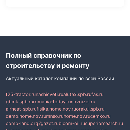
Полный справочник по
строительству и ремонту
Актуальный каталог компаний по всей России
t25-tractor.ru
nashicveti.ru
alutex.spb.ru
fas.ru
gbmk.spb.ru
romania-today.ru
novoizol.ru
airheat-spb.ru
fisika.home.nov.ru
orakul.spb.ru
demo.home.nov.ru
mnso.ru
home.nov.ru
cemko.ru
comp-land.org
7gazet.ru
bicom-oil.ru
superiorsearch.ru