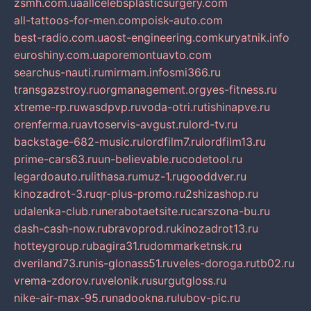
zsmh.com.ua
allcelebsplasticsurgery.com
all-tattoos-for-men.com
poisk-auto.com
best-radio.com.ua
ost-engineering.com
kuryatnik.info
euroshiny.com.ua
poremontuavto.com
searchus-nauti.ru
mirmam.info
smi366.ru
transgazstroy.ru
orgmanagement.org
yes-fitness.ru
xtreme-rp.ru
wasdpvp.ru
voda-otri.ru
tishinapve.ru
orenferma.ru
avtoservis-avgust.ru
lord-tv.ru
backstage-682-music.ru
lordfilm7.ru
lordfilm13.ru
prime-cars63.ru
un-believable.ru
codetool.ru
legardoauto.ru
lithasa.ru
muz-1.ru
gooddver.ru
kinozadrot-3.ru
qr-plus-promo.ru
2shizashop.ru
udalenka-club.ru
nerabotaetsite.ru
carszona-bu.ru
dash-cash-now.ru
bravoprod.ru
kinozadrot13.ru
hotteygroup.ru
bagira31.ru
dommarketnsk.ru
dveriland73.ru
nis-glonass51.ru
veles-doroga.ru
tb02.ru
vrema-zdorov.ru
velonik.ru
surgutgloss.ru
nike-air-max-95.ru
nadookna.ru
lubov-pic.ru