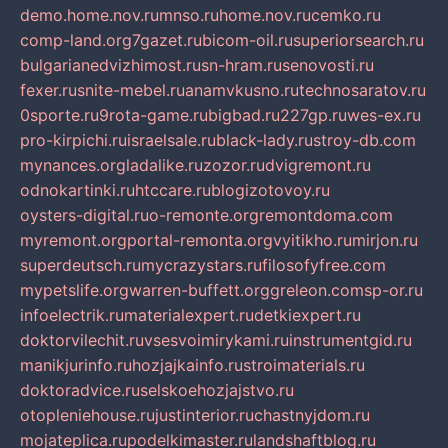
demo.home.nov.ru
mnso.ru
home.nov.ru
cemko.ru
comp-land.org
7gazet.ru
bicom-oil.ru
superiorsearch.ru
bulgarianedvizhimost.ru
sn-hram.ru
senovosti.ru
fexer.ru
snite-mebel.ru
anamvkusno.ru
technosaratov.ru
0sporte.ru
9rota-game.ru
bigbad.ru
227gp.ru
wes-ex.ru
pro-kirpichi.ru
israelsale.ru
black-lady.ru
stroy-db.com
mynances.org
ladalike.ru
zozor.ru
dvigremont.ru
odnokartinki.ru
htccare.ru
blogizotovoy.ru
oysters-digital.ru
o-remonte.org
remontdoma.com
myremont.org
portal-remonta.org
vyitikho.ru
mirjon.ru
superdeutsch.ru
mycrazystars.ru
filosofyfree.com
mypetslife.org
warren-buffett.org
greleon.com
sp-or.ru
infoelectrik.ru
materialexpert.ru
detkiexpert.ru
doktorvilechit.ru
vsesvoimirykami.ru
instrumentgid.ru
manikjurinfo.ru
hozjajkainfo.ru
stroimaterials.ru
doktoradvice.ru
selskoehozjajstvo.ru
otopleniehouse.ru
justinterior.ru
chastnyjdom.ru
mojateplica.ru
podelkimaster.ru
landshaftblog.ru