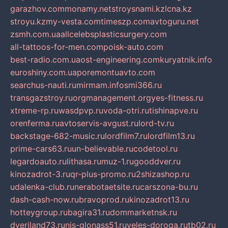
garazhov.com
monamy.net
stroysnami.kz
lcna.kz
stroyu.kz
my-vesta.com
timeszp.com
avtoguru.net
zsmh.com.ua
allcelebsplasticsurgery.com
all-tattoos-for-men.com
poisk-auto.com
best-radio.com.ua
ost-engineering.com
kuryatnik.info
euroshiny.com.ua
poremontuavto.com
searchus-nauti.ru
mirmam.info
smi366.ru
transgazstroy.ru
orgmanagement.org
yes-fitness.ru
xtreme-rp.ru
wasdpvp.ru
voda-otri.ru
tishinapve.ru
orenferma.ru
avtoservis-avgust.ru
lord-tv.ru
backstage-682-music.ru
lordfilm7.ru
lordfilm13.ru
prime-cars63.ru
un-believable.ru
codetool.ru
legardoauto.ru
lithasa.ru
muz-1.ru
gooddver.ru
kinozadrot-3.ru
qr-plus-promo.ru
2shizashop.ru
udalenka-club.ru
nerabotaetsite.ru
carszona-bu.ru
dash-cash-now.ru
bravoprod.ru
kinozadrot13.ru
hotteygroup.ru
bagira31.ru
dommarketnsk.ru
dveriland73.ru
nis-glonass51.ru
veles-doroga.ru
tb02.ru