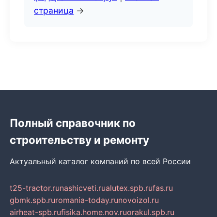
страница
→
Полный справочник по
строительству и ремонту
Актуальный каталог компаний по всей России
t25-tractor.ru
nashicveti.ru
alutex.spb.ru
fas.ru
gbmk.spb.ru
romania-today.ru
novoizol.ru
airheat-spb.ru
fisika.home.nov.ru
orakul.spb.ru