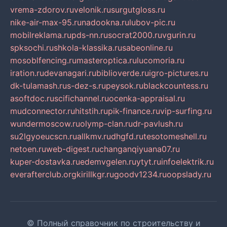
vrema-zdorov.ru
velonik.ru
surgutgloss.ru
nike-air-max-95.ru
nadookna.ru
lubov-pic.ru
mobilreklama.ru
pds-nn.ru
socrat2000.ru
vgurin.ru
spksochi.ru
shkola-klassika.ru
sabeonline.ru
mosoblfencing.ru
masteroptica.ru
lucomoria.ru
iration.ru
devanagari.ru
biblioverde.ru
igro-pictures.ru
dk-tulamash.ru
s-dez-s.ru
peysok.ru
blackcountess.ru
asoftdoc.ru
scifichannel.ru
ocenka-appraisal.ru
mudconnector.ru
hitstih.ru
pik-finance.ru
vip-surfing.ru
wundermoscow.ru
olymp-clan.ru
dr-pavlush.ru
su2lgyoeucscn.ru
allkmv.ru
dhgfd.ru
tesotomeshell.ru
netoen.ru
web-digest.ru
changanqiyuana07.ru
kuper-dostavka.ru
edemvgelen.ru
ytyt.ru
infoelektrik.ru
everafterclub.org
kirillkgr.ru
goodv1234.ru
oopslady.ru
© Полный справочник по строительству и