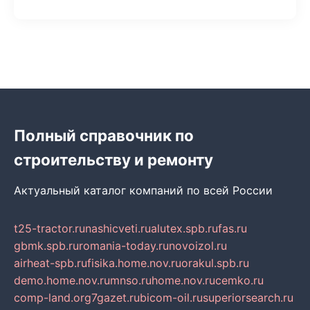
Полный справочник по
строительству и ремонту
Актуальный каталог компаний по всей России
t25-tractor.ru
nashicveti.ru
alutex.spb.ru
fas.ru
gbmk.spb.ru
romania-today.ru
novoizol.ru
airheat-spb.ru
fisika.home.nov.ru
orakul.spb.ru
demo.home.nov.ru
mnso.ru
home.nov.ru
cemko.ru
comp-land.org
7gazet.ru
bicom-oil.ru
superiorsearch.ru