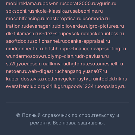
mobilreklama.ru
pds-nn.ru
socrat2000.ru
vgurin.ru
spksochi.ru
shkola-klassika.ru
sabeonline.ru
mosoblfencing.ru
masteroptica.ru
lucomoria.ru
iration.ru
devanagari.ru
biblioverde.ru
igro-pictures.ru
dk-tulamash.ru
s-dez-s.ru
peysok.ru
blackcountess.ru
asoftdoc.ru
scifichannel.ru
ocenka-appraisal.ru
mudconnector.ru
hitstih.ru
pik-finance.ru
vip-surfing.ru
wundermoscow.ru
olymp-clan.ru
dr-pavlush.ru
su2lgyoeucscn.ru
allkmv.ru
dhgfd.ru
tesotomeshell.ru
netoen.ru
web-digest.ru
changanqiyuana07.ru
kuper-dostavka.ru
edemvgelen.ru
ytyt.ru
infoelektrik.ru
everafterclub.org
kirillkgr.ru
goodv1234.ru
oopslady.ru
© Полный справочник по строительству и
ремонту. Все права защищены.