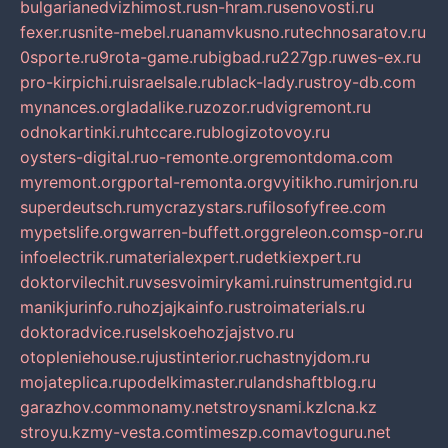
bulgarianedvizhimost.ru
sn-hram.ru
senovosti.ru
fexer.ru
snite-mebel.ru
anamvkusno.ru
technosaratov.ru
0sporte.ru
9rota-game.ru
bigbad.ru
227gp.ru
wes-ex.ru
pro-kirpichi.ru
israelsale.ru
black-lady.ru
stroy-db.com
mynances.org
ladalike.ru
zozor.ru
dvigremont.ru
odnokartinki.ru
htccare.ru
blogizotovoy.ru
oysters-digital.ru
o-remonte.org
remontdoma.com
myremont.org
portal-remonta.org
vyitikho.ru
mirjon.ru
superdeutsch.ru
mycrazystars.ru
filosofyfree.com
mypetslife.org
warren-buffett.org
greleon.com
sp-or.ru
infoelectrik.ru
materialexpert.ru
detkiexpert.ru
doktorvilechit.ru
vsesvoimirykami.ru
instrumentgid.ru
manikjurinfo.ru
hozjajkainfo.ru
stroimaterials.ru
doktoradvice.ru
selskoehozjajstvo.ru
otopleniehouse.ru
justinterior.ru
chastnyjdom.ru
mojateplica.ru
podelkimaster.ru
landshaftblog.ru
garazhov.com
monamy.net
stroysnami.kz
lcna.kz
stroyu.kz
my-vesta.com
timeszp.com
avtoguru.net