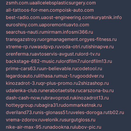
zsmh.com.ua
allcelebsplasticsurgery.com
all-tattoos-for-men.com
poisk-auto.com
best-radio.com.ua
ost-engineering.com
kuryatnik.info
euroshiny.com.ua
poremontuavto.com
searchus-nauti.ru
mirmam.info
smi366.ru
transgazstroy.ru
orgmanagement.org
yes-fitness.ru
xtreme-rp.ru
wasdpvp.ru
voda-otri.ru
tishinapve.ru
orenferma.ru
avtoservis-avgust.ru
lord-tv.ru
backstage-682-music.ru
lordfilm7.ru
lordfilm13.ru
prime-cars63.ru
un-believable.ru
codetool.ru
legardoauto.ru
lithasa.ru
muz-1.ru
gooddver.ru
kinozadrot-3.ru
qr-plus-promo.ru
2shizashop.ru
udalenka-club.ru
nerabotaetsite.ru
carszona-bu.ru
dash-cash-now.ru
bravoprod.ru
kinozadrot13.ru
hotteygroup.ru
bagira31.ru
dommarketnsk.ru
dveriland73.ru
nis-glonass51.ru
veles-doroga.ru
tb02.ru
vrema-zdorov.ru
velonik.ru
surgutgloss.ru
nike-air-max-95.ru
nadookna.ru
lubov-pic.ru