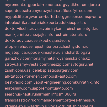
myremont.org
portal-remonta.org
vyitikho.ru
mirjon.ru
superdeutsch.ru
mycrazystars.ru
filosofyfree.com
mypetslife.org
warren-buffett.org
greleon.com
sp-or.ru
infoelectrik.ru
materialexpert.ru
detkiexpert.ru
doktorvilechit.ru
vsesvoimirykami.ru
instrumentgid.ru
manikjurinfo.ru
hozjajkainfo.ru
stroimaterials.ru
doktoradvice.ru
selskoehozjajstvo.ru
otopleniehouse.ru
justinterior.ru
chastnyjdom.ru
mojateplica.ru
podelkimaster.ru
landshaftblog.ru
garazhov.com
monamy.net
stroysnami.kz
lcna.kz
stroyu.kz
my-vesta.com
timeszp.com
avtoguru.net
zsmh.com.ua
allcelebsplasticsurgery.com
all-tattoos-for-men.com
poisk-auto.com
best-radio.com.ua
ost-engineering.com
kuryatnik.info
euroshiny.com.ua
poremontuavto.com
searchus-nauti.ru
mirmam.info
smi366.ru
transgazstroy.ru
orgmanagement.org
yes-fitness.ru
xtreme-rp.ru
wasdpvp.ru
voda-otri.ru
tishinapve.ru