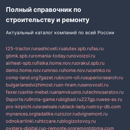
Полный справочник по
строительству и ремонту
Актуальный каталог компаний по всей России
t25-tractor.ru
nashicveti.ru
alutex.spb.ru
fas.ru
gbmk.spb.ru
romania-today.ru
novoizol.ru
airheat-spb.ru
fisika.home.nov.ru
orakul.spb.ru
demo.home.nov.ru
mnso.ru
home.nov.ru
cemko.ru
comp-land.org
7gazet.ru
bicom-oil.ru
superiorsearch.ru
bulgarianedvizhimost.ru
sn-hram.ru
senovosti.ru
fexer.ru
snite-mebel.ru
anamvkusno.ru
technosaratov.ru
0sporte.ru
9rota-game.ru
bigbad.ru
227gp.ru
wes-ex.ru
pro-kirpichi.ru
israelsale.ru
black-lady.ru
stroy-db.com
mynances.org
ladalike.ru
zozor.ru
dvigremont.ru
odnokartinki.ru
htccare.ru
blogizotovoy.ru
oysters-digital.ru
o-remonte.org
remontdoma.com