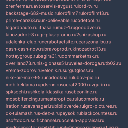
orenferma.ru
avtoservis-avgust.ru
lord-tv.ru
backstage-682-music.ru
lordfilm7.ru
lordfilm13.ru
prime-cars63.ru
un-believable.ru
codetool.ru
legardoauto.ru
lithasa.ru
muz-1.ru
gooddver.ru
kinozadrot-3.ru
qr-plus-promo.ru
2shizashop.ru
udalenka-club.ru
nerabotaetsite.ru
carszona-bu.ru
dash-cash-now.ru
bravoprod.ru
kinozadrot13.ru
hotteygroup.ru
bagira31.ru
dommarketnsk.ru
dveriland73.ru
nis-glonass51.ru
veles-doroga.ru
tb02.ru
vrema-zdorov.ru
velonik.ru
surgutgloss.ru
nike-air-max-95.ru
nadookna.ru
lubov-pic.ru
mobilreklama.ru
pds-nn.ru
socrat2000.ru
vgurin.ru
spksochi.ru
shkola-klassika.ru
sabeonline.ru
mosoblfencing.ru
masteroptica.ru
lucomoria.ru
iration.ru
devanagari.ru
biblioverde.ru
igro-pictures.ru
dk-tulamash.ru
s-dez-s.ru
peysok.ru
blackcountess.ru
asoftdoc.ru
scifichannel.ru
ocenka-appraisal.ru
mudconnector.ru
hitstih.ru
pik-finance.ru
vip-surfing.ru