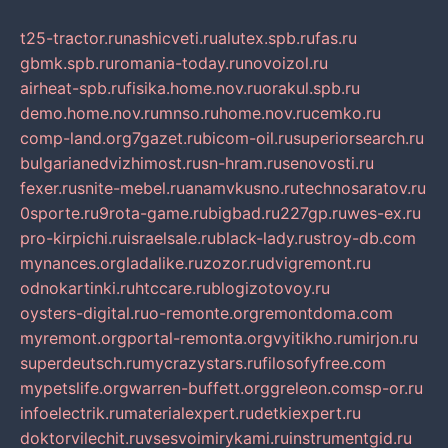
t25-tractor.ru
nashicveti.ru
alutex.spb.ru
fas.ru
gbmk.spb.ru
romania-today.ru
novoizol.ru
airheat-spb.ru
fisika.home.nov.ru
orakul.spb.ru
demo.home.nov.ru
mnso.ru
home.nov.ru
cemko.ru
comp-land.org
7gazet.ru
bicom-oil.ru
superiorsearch.ru
bulgarianedvizhimost.ru
sn-hram.ru
senovosti.ru
fexer.ru
snite-mebel.ru
anamvkusno.ru
technosaratov.ru
0sporte.ru
9rota-game.ru
bigbad.ru
227gp.ru
wes-ex.ru
pro-kirpichi.ru
israelsale.ru
black-lady.ru
stroy-db.com
mynances.org
ladalike.ru
zozor.ru
dvigremont.ru
odnokartinki.ru
htccare.ru
blogizotovoy.ru
oysters-digital.ru
o-remonte.org
remontdoma.com
myremont.org
portal-remonta.org
vyitikho.ru
mirjon.ru
superdeutsch.ru
mycrazystars.ru
filosofyfree.com
mypetslife.org
warren-buffett.org
greleon.com
sp-or.ru
infoelectrik.ru
materialexpert.ru
detkiexpert.ru
doktorvilechit.ru
vsesvoimirykami.ru
instrumentgid.ru