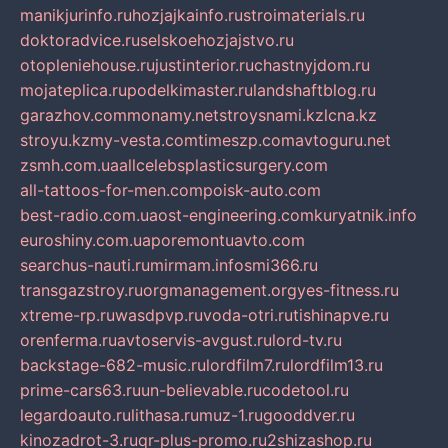
manikjurinfo.ru
hozjajkainfo.ru
stroimaterials.ru
doktoradvice.ru
selskoehozjajstvo.ru
otopleniehouse.ru
justinterior.ru
chastnyjdom.ru
mojateplica.ru
podelkimaster.ru
landshaftblog.ru
garazhov.com
monamy.net
stroysnami.kz
lcna.kz
stroyu.kz
my-vesta.com
timeszp.com
avtoguru.net
zsmh.com.ua
allcelebsplasticsurgery.com
all-tattoos-for-men.com
poisk-auto.com
best-radio.com.ua
ost-engineering.com
kuryatnik.info
euroshiny.com.ua
poremontuavto.com
searchus-nauti.ru
mirmam.info
smi366.ru
transgazstroy.ru
orgmanagement.org
yes-fitness.ru
xtreme-rp.ru
wasdpvp.ru
voda-otri.ru
tishinapve.ru
orenferma.ru
avtoservis-avgust.ru
lord-tv.ru
backstage-682-music.ru
lordfilm7.ru
lordfilm13.ru
prime-cars63.ru
un-believable.ru
codetool.ru
legardoauto.ru
lithasa.ru
muz-1.ru
gooddver.ru
kinozadrot-3.ru
qr-plus-promo.ru
2shizashop.ru