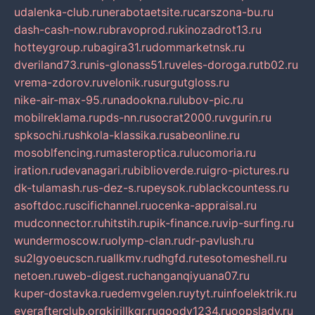
udalenka-club.ru
nerabotaetsite.ru
carszona-bu.ru
dash-cash-now.ru
bravoprod.ru
kinozadrot13.ru
hotteygroup.ru
bagira31.ru
dommarketnsk.ru
dveriland73.ru
nis-glonass51.ru
veles-doroga.ru
tb02.ru
vrema-zdorov.ru
velonik.ru
surgutgloss.ru
nike-air-max-95.ru
nadookna.ru
lubov-pic.ru
mobilreklama.ru
pds-nn.ru
socrat2000.ru
vgurin.ru
spksochi.ru
shkola-klassika.ru
sabeonline.ru
mosoblfencing.ru
masteroptica.ru
lucomoria.ru
iration.ru
devanagari.ru
biblioverde.ru
igro-pictures.ru
dk-tulamash.ru
s-dez-s.ru
peysok.ru
blackcountess.ru
asoftdoc.ru
scifichannel.ru
ocenka-appraisal.ru
mudconnector.ru
hitstih.ru
pik-finance.ru
vip-surfing.ru
wundermoscow.ru
olymp-clan.ru
dr-pavlush.ru
su2lgyoeucscn.ru
allkmv.ru
dhgfd.ru
tesotomeshell.ru
netoen.ru
web-digest.ru
changanqiyuana07.ru
kuper-dostavka.ru
edemvgelen.ru
ytyt.ru
infoelektrik.ru
everafterclub.org
kirillkgr.ru
goodv1234.ru
oopslady.ru