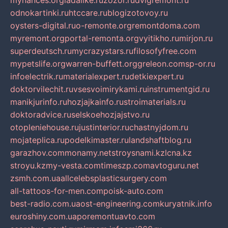
mynances.org
ladalike.ru
zozor.ru
dvigremont.ru
odnokartinki.ru
htccare.ru
blogizotovoy.ru
oysters-digital.ru
o-remonte.org
remontdoma.com
myremont.org
portal-remonta.org
vyitikho.ru
mirjon.ru
superdeutsch.ru
mycrazystars.ru
filosofyfree.com
mypetslife.org
warren-buffett.org
greleon.com
sp-or.ru
infoelectrik.ru
materialexpert.ru
detkiexpert.ru
doktorvilechit.ru
vsesvoimirykami.ru
instrumentgid.ru
manikjurinfo.ru
hozjajkainfo.ru
stroimaterials.ru
doktoradvice.ru
selskoehozjajstvo.ru
otopleniehouse.ru
justinterior.ru
chastnyjdom.ru
mojateplica.ru
podelkimaster.ru
landshaftblog.ru
garazhov.com
monamy.net
stroysnami.kz
lcna.kz
stroyu.kz
my-vesta.com
timeszp.com
avtoguru.net
zsmh.com.ua
allcelebsplasticsurgery.com
all-tattoos-for-men.com
poisk-auto.com
best-radio.com.ua
ost-engineering.com
kuryatnik.info
euroshiny.com.ua
poremontuavto.com