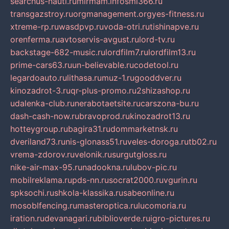
searchus-nauti.ru
mirmam.info
smi366.ru
transgazstroy.ru
orgmanagement.org
yes-fitness.ru
xtreme-rp.ru
wasdpvp.ru
voda-otri.ru
tishinapve.ru
orenferma.ru
avtoservis-avgust.ru
lord-tv.ru
backstage-682-music.ru
lordfilm7.ru
lordfilm13.ru
prime-cars63.ru
un-believable.ru
codetool.ru
legardoauto.ru
lithasa.ru
muz-1.ru
gooddver.ru
kinozadrot-3.ru
qr-plus-promo.ru
2shizashop.ru
udalenka-club.ru
nerabotaetsite.ru
carszona-bu.ru
dash-cash-now.ru
bravoprod.ru
kinozadrot13.ru
hotteygroup.ru
bagira31.ru
dommarketnsk.ru
dveriland73.ru
nis-glonass51.ru
veles-doroga.ru
tb02.ru
vrema-zdorov.ru
velonik.ru
surgutgloss.ru
nike-air-max-95.ru
nadookna.ru
lubov-pic.ru
mobilreklama.ru
pds-nn.ru
socrat2000.ru
vgurin.ru
spksochi.ru
shkola-klassika.ru
sabeonline.ru
mosoblfencing.ru
masteroptica.ru
lucomoria.ru
iration.ru
devanagari.ru
biblioverde.ru
igro-pictures.ru