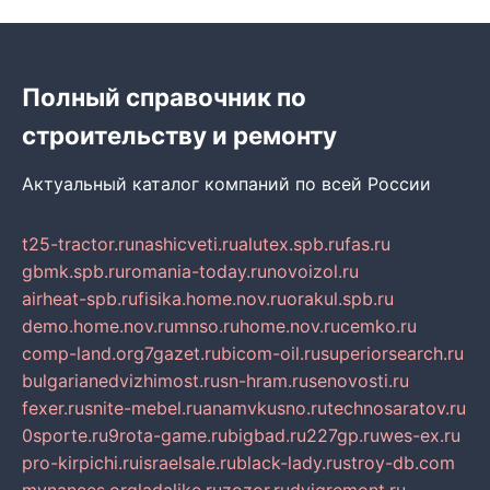
Полный справочник по
строительству и ремонту
Актуальный каталог компаний по всей России
t25-tractor.ru
nashicveti.ru
alutex.spb.ru
fas.ru
gbmk.spb.ru
romania-today.ru
novoizol.ru
airheat-spb.ru
fisika.home.nov.ru
orakul.spb.ru
demo.home.nov.ru
mnso.ru
home.nov.ru
cemko.ru
comp-land.org
7gazet.ru
bicom-oil.ru
superiorsearch.ru
bulgarianedvizhimost.ru
sn-hram.ru
senovosti.ru
fexer.ru
snite-mebel.ru
anamvkusno.ru
technosaratov.ru
0sporte.ru
9rota-game.ru
bigbad.ru
227gp.ru
wes-ex.ru
pro-kirpichi.ru
israelsale.ru
black-lady.ru
stroy-db.com