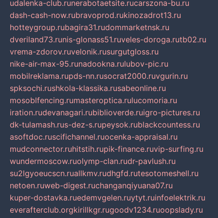
udalenka-club.ru
nerabotaetsite.ru
carszona-bu.ru
dash-cash-now.ru
bravoprod.ru
kinozadrot13.ru
hotteygroup.ru
bagira31.ru
dommarketnsk.ru
dveriland73.ru
nis-glonass51.ru
veles-doroga.ru
tb02.ru
vrema-zdorov.ru
velonik.ru
surgutgloss.ru
nike-air-max-95.ru
nadookna.ru
lubov-pic.ru
mobilreklama.ru
pds-nn.ru
socrat2000.ru
vgurin.ru
spksochi.ru
shkola-klassika.ru
sabeonline.ru
mosoblfencing.ru
masteroptica.ru
lucomoria.ru
iration.ru
devanagari.ru
biblioverde.ru
igro-pictures.ru
dk-tulamash.ru
s-dez-s.ru
peysok.ru
blackcountess.ru
asoftdoc.ru
scifichannel.ru
ocenka-appraisal.ru
mudconnector.ru
hitstih.ru
pik-finance.ru
vip-surfing.ru
wundermoscow.ru
olymp-clan.ru
dr-pavlush.ru
su2lgyoeucscn.ru
allkmv.ru
dhgfd.ru
tesotomeshell.ru
netoen.ru
web-digest.ru
changanqiyuana07.ru
kuper-dostavka.ru
edemvgelen.ru
ytyt.ru
infoelektrik.ru
everafterclub.org
kirillkgr.ru
goodv1234.ru
oopslady.ru