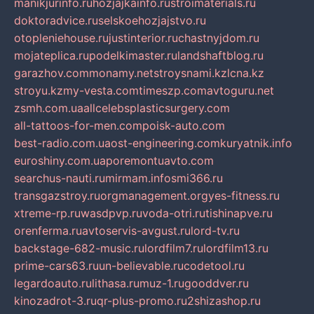
manikjurinfo.ru
hozjajkainfo.ru
stroimaterials.ru
doktoradvice.ru
selskoehozjajstvo.ru
otopleniehouse.ru
justinterior.ru
chastnyjdom.ru
mojateplica.ru
podelkimaster.ru
landshaftblog.ru
garazhov.com
monamy.net
stroysnami.kz
lcna.kz
stroyu.kz
my-vesta.com
timeszp.com
avtoguru.net
zsmh.com.ua
allcelebsplasticsurgery.com
all-tattoos-for-men.com
poisk-auto.com
best-radio.com.ua
ost-engineering.com
kuryatnik.info
euroshiny.com.ua
poremontuavto.com
searchus-nauti.ru
mirmam.info
smi366.ru
transgazstroy.ru
orgmanagement.org
yes-fitness.ru
xtreme-rp.ru
wasdpvp.ru
voda-otri.ru
tishinapve.ru
orenferma.ru
avtoservis-avgust.ru
lord-tv.ru
backstage-682-music.ru
lordfilm7.ru
lordfilm13.ru
prime-cars63.ru
un-believable.ru
codetool.ru
legardoauto.ru
lithasa.ru
muz-1.ru
gooddver.ru
kinozadrot-3.ru
qr-plus-promo.ru
2shizashop.ru