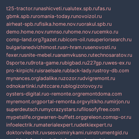
t25-tractor.ru
nashicveti.ru
alutex.spb.ru
fas.ru
gbmk.spb.ru
romania-today.ru
novoizol.ru
airheat-spb.ru
fisika.home.nov.ru
orakul.spb.ru
demo.home.nov.ru
mnso.ru
home.nov.ru
cemko.ru
comp-land.org
7gazet.ru
bicom-oil.ru
superiorsearch.ru
bulgarianedvizhimost.ru
sn-hram.ru
senovosti.ru
fexer.ru
snite-mebel.ru
anamvkusno.ru
technosaratov.ru
0sporte.ru
9rota-game.ru
bigbad.ru
227gp.ru
wes-ex.ru
pro-kirpichi.ru
israelsale.ru
black-lady.ru
stroy-db.com
mynances.org
ladalike.ru
zozor.ru
dvigremont.ru
odnokartinki.ru
htccare.ru
blogizotovoy.ru
oysters-digital.ru
o-remonte.org
remontdoma.com
myremont.org
portal-remonta.org
vyitikho.ru
mirjon.ru
superdeutsch.ru
mycrazystars.ru
filosofyfree.com
mypetslife.org
warren-buffett.org
greleon.com
sp-or.ru
infoelectrik.ru
materialexpert.ru
detkiexpert.ru
doktorvilechit.ru
vsesvoimirykami.ru
instrumentgid.ru