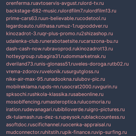
orenferma.ru
avtoservis-avgust.ru
lord-tv.ru
backstage-682-music.ru
lordfilm7.ru
lordfilm13.ru
prime-cars63.ru
un-believable.ru
codetool.ru
legardoauto.ru
lithasa.ru
muz-1.ru
gooddver.ru
kinozadrot-3.ru
qr-plus-promo.ru
2shizashop.ru
udalenka-club.ru
nerabotaetsite.ru
carszona-bu.ru
dash-cash-now.ru
bravoprod.ru
kinozadrot13.ru
hotteygroup.ru
bagira31.ru
dommarketnsk.ru
dveriland73.ru
nis-glonass51.ru
veles-doroga.ru
tb02.ru
vrema-zdorov.ru
velonik.ru
surgutgloss.ru
nike-air-max-95.ru
nadookna.ru
lubov-pic.ru
mobilreklama.ru
pds-nn.ru
socrat2000.ru
vgurin.ru
spksochi.ru
shkola-klassika.ru
sabeonline.ru
mosoblfencing.ru
masteroptica.ru
lucomoria.ru
iration.ru
devanagari.ru
biblioverde.ru
igro-pictures.ru
dk-tulamash.ru
s-dez-s.ru
peysok.ru
blackcountess.ru
asoftdoc.ru
scifichannel.ru
ocenka-appraisal.ru
mudconnector.ru
hitstih.ru
pik-finance.ru
vip-surfing.ru