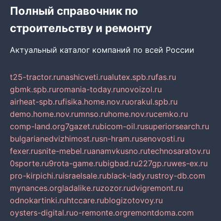
Полный справочник по
строительству и ремонту
Актуальный каталог компаний по всей России
t25-tractor.ru
nashicveti.ru
alutex.spb.ru
fas.ru
gbmk.spb.ru
romania-today.ru
novoizol.ru
airheat-spb.ru
fisika.home.nov.ru
orakul.spb.ru
demo.home.nov.ru
mnso.ru
home.nov.ru
cemko.ru
comp-land.org
7gazet.ru
bicom-oil.ru
superiorsearch.ru
bulgarianedvizhimost.ru
sn-hram.ru
senovosti.ru
fexer.ru
snite-mebel.ru
anamvkusno.ru
technosaratov.ru
0sporte.ru
9rota-game.ru
bigbad.ru
227gp.ru
wes-ex.ru
pro-kirpichi.ru
israelsale.ru
black-lady.ru
stroy-db.com
mynances.org
ladalike.ru
zozor.ru
dvigremont.ru
odnokartinki.ru
htccare.ru
blogizotovoy.ru
oysters-digital.ru
o-remonte.org
remontdoma.com