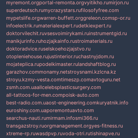
myremont.org
portal-remonta.org
vyitikho.ru
mirjon.ru
superdeutsch.ru
mycrazystars.ru
filosofyfree.com
mypetslife.org
warren-buffett.org
greleon.com
sp-or.ru
infoelectrik.ru
materialexpert.ru
detkiexpert.ru
doktorvilechit.ru
vsesvoimirykami.ru
instrumentgid.ru
manikjurinfo.ru
hozjajkainfo.ru
stroimaterials.ru
doktoradvice.ru
selskoehozjajstvo.ru
otopleniehouse.ru
justinterior.ru
chastnyjdom.ru
mojateplica.ru
podelkimaster.ru
landshaftblog.ru
garazhov.com
monamy.net
stroysnami.kz
lcna.kz
stroyu.kz
my-vesta.com
timeszp.com
avtoguru.net
zsmh.com.ua
allcelebsplasticsurgery.com
all-tattoos-for-men.com
poisk-auto.com
best-radio.com.ua
ost-engineering.com
kuryatnik.info
euroshiny.com.ua
poremontuavto.com
searchus-nauti.ru
mirmam.info
smi366.ru
transgazstroy.ru
orgmanagement.org
yes-fitness.ru
xtreme-rp.ru
wasdpvp.ru
voda-otri.ru
tishinapve.ru