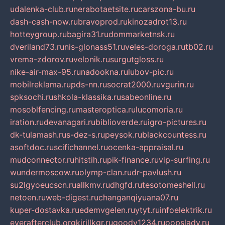
udalenka-club.ru
nerabotaetsite.ru
carszona-bu.ru
dash-cash-now.ru
bravoprod.ru
kinozadrot13.ru
hotteygroup.ru
bagira31.ru
dommarketnsk.ru
dveriland73.ru
nis-glonass51.ru
veles-doroga.ru
tb02.ru
vrema-zdorov.ru
velonik.ru
surgutgloss.ru
nike-air-max-95.ru
nadookna.ru
lubov-pic.ru
mobilreklama.ru
pds-nn.ru
socrat2000.ru
vgurin.ru
spksochi.ru
shkola-klassika.ru
sabeonline.ru
mosoblfencing.ru
masteroptica.ru
lucomoria.ru
iration.ru
devanagari.ru
biblioverde.ru
igro-pictures.ru
dk-tulamash.ru
s-dez-s.ru
peysok.ru
blackcountess.ru
asoftdoc.ru
scifichannel.ru
ocenka-appraisal.ru
mudconnector.ru
hitstih.ru
pik-finance.ru
vip-surfing.ru
wundermoscow.ru
olymp-clan.ru
dr-pavlush.ru
su2lgyoeucscn.ru
allkmv.ru
dhgfd.ru
tesotomeshell.ru
netoen.ru
web-digest.ru
changanqiyuana07.ru
kuper-dostavka.ru
edemvgelen.ru
ytyt.ru
infoelektrik.ru
everafterclub.org
kirillkgr.ru
goodv1234.ru
oopslady.ru