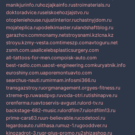
manikjurinfo.ru
hozjajkainfo.ru
stroimaterials.ru
doktoradvice.ru
selskoehozjajstvo.ru
otopleniehouse.ru
justinterior.ru
chastnyjdom.ru
mojateplica.ru
podelkimaster.ru
landshaftblog.ru
garazhov.com
monamy.net
stroysnami.kz
lcna.kz
stroyu.kz
my-vesta.com
timeszp.com
avtoguru.net
zsmh.com.ua
allcelebsplasticsurgery.com
all-tattoos-for-men.com
poisk-auto.com
best-radio.com.ua
ost-engineering.com
kuryatnik.info
euroshiny.com.ua
poremontuavto.com
searchus-nauti.ru
mirmam.info
smi366.ru
transgazstroy.ru
orgmanagement.org
yes-fitness.ru
xtreme-rp.ru
wasdpvp.ru
voda-otri.ru
tishinapve.ru
orenferma.ru
avtoservis-avgust.ru
lord-tv.ru
backstage-682-music.ru
lordfilm7.ru
lordfilm13.ru
prime-cars63.ru
un-believable.ru
codetool.ru
legardoauto.ru
lithasa.ru
muz-1.ru
gooddver.ru
kinozadrot-3.ru
qr-plus-promo.ru
2shizashop.ru