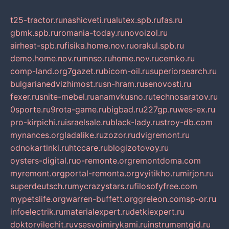
t25-tractor.ru
nashicveti.ru
alutex.spb.ru
fas.ru
gbmk.spb.ru
romania-today.ru
novoizol.ru
airheat-spb.ru
fisika.home.nov.ru
orakul.spb.ru
demo.home.nov.ru
mnso.ru
home.nov.ru
cemko.ru
comp-land.org
7gazet.ru
bicom-oil.ru
superiorsearch.ru
bulgarianedvizhimost.ru
sn-hram.ru
senovosti.ru
fexer.ru
snite-mebel.ru
anamvkusno.ru
technosaratov.ru
0sporte.ru
9rota-game.ru
bigbad.ru
227gp.ru
wes-ex.ru
pro-kirpichi.ru
israelsale.ru
black-lady.ru
stroy-db.com
mynances.org
ladalike.ru
zozor.ru
dvigremont.ru
odnokartinki.ru
htccare.ru
blogizotovoy.ru
oysters-digital.ru
o-remonte.org
remontdoma.com
myremont.org
portal-remonta.org
vyitikho.ru
mirjon.ru
superdeutsch.ru
mycrazystars.ru
filosofyfree.com
mypetslife.org
warren-buffett.org
greleon.com
sp-or.ru
infoelectrik.ru
materialexpert.ru
detkiexpert.ru
doktorvilechit.ru
vsesvoimirykami.ru
instrumentgid.ru