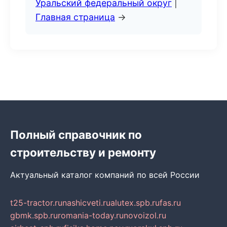
Уральский федеральный округ
|
Главная страница
→
Полный справочник по
строительству и ремонту
Актуальный каталог компаний по всей России
t25-tractor.ru
nashicveti.ru
alutex.spb.ru
fas.ru
gbmk.spb.ru
romania-today.ru
novoizol.ru