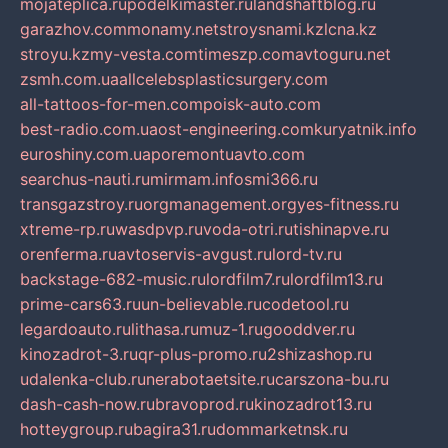
mojateplica.ru
podelkimaster.ru
landshaftblog.ru
garazhov.com
monamy.net
stroysnami.kz
lcna.kz
stroyu.kz
my-vesta.com
timeszp.com
avtoguru.net
zsmh.com.ua
allcelebsplasticsurgery.com
all-tattoos-for-men.com
poisk-auto.com
best-radio.com.ua
ost-engineering.com
kuryatnik.info
euroshiny.com.ua
poremontuavto.com
searchus-nauti.ru
mirmam.info
smi366.ru
transgazstroy.ru
orgmanagement.org
yes-fitness.ru
xtreme-rp.ru
wasdpvp.ru
voda-otri.ru
tishinapve.ru
orenferma.ru
avtoservis-avgust.ru
lord-tv.ru
backstage-682-music.ru
lordfilm7.ru
lordfilm13.ru
prime-cars63.ru
un-believable.ru
codetool.ru
legardoauto.ru
lithasa.ru
muz-1.ru
gooddver.ru
kinozadrot-3.ru
qr-plus-promo.ru
2shizashop.ru
udalenka-club.ru
nerabotaetsite.ru
carszona-bu.ru
dash-cash-now.ru
bravoprod.ru
kinozadrot13.ru
hotteygroup.ru
bagira31.ru
dommarketnsk.ru