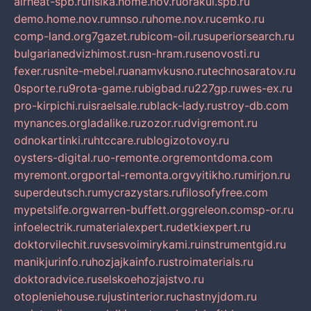
airheat-spb.ru
fisika.home.nov.ru
orakul.spb.ru
demo.home.nov.ru
mnso.ru
home.nov.ru
cemko.ru
comp-land.org
7gazet.ru
bicom-oil.ru
superiorsearch.ru
bulgarianedvizhimost.ru
sn-hram.ru
senovosti.ru
fexer.ru
snite-mebel.ru
anamvkusno.ru
technosaratov.ru
0sporte.ru
9rota-game.ru
bigbad.ru
227gp.ru
wes-ex.ru
pro-kirpichi.ru
israelsale.ru
black-lady.ru
stroy-db.com
mynances.org
ladalike.ru
zozor.ru
dvigremont.ru
odnokartinki.ru
htccare.ru
blogizotovoy.ru
oysters-digital.ru
o-remonte.org
remontdoma.com
myremont.org
portal-remonta.org
vyitikho.ru
mirjon.ru
superdeutsch.ru
mycrazystars.ru
filosofyfree.com
mypetslife.org
warren-buffett.org
greleon.com
sp-or.ru
infoelectrik.ru
materialexpert.ru
detkiexpert.ru
doktorvilechit.ru
vsesvoimirykami.ru
instrumentgid.ru
manikjurinfo.ru
hozjajkainfo.ru
stroimaterials.ru
doktoradvice.ru
selskoehozjajstvo.ru
otopleniehouse.ru
justinterior.ru
chastnyjdom.ru