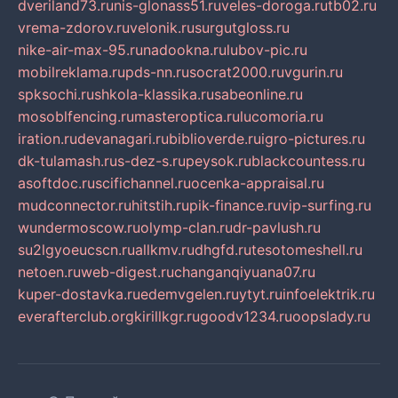
dveriland73.ru
nis-glonass51.ru
veles-doroga.ru
tb02.ru
vrema-zdorov.ru
velonik.ru
surgutgloss.ru
nike-air-max-95.ru
nadookna.ru
lubov-pic.ru
mobilreklama.ru
pds-nn.ru
socrat2000.ru
vgurin.ru
spksochi.ru
shkola-klassika.ru
sabeonline.ru
mosoblfencing.ru
masteroptica.ru
lucomoria.ru
iration.ru
devanagari.ru
biblioverde.ru
igro-pictures.ru
dk-tulamash.ru
s-dez-s.ru
peysok.ru
blackcountess.ru
asoftdoc.ru
scifichannel.ru
ocenka-appraisal.ru
mudconnector.ru
hitstih.ru
pik-finance.ru
vip-surfing.ru
wundermoscow.ru
olymp-clan.ru
dr-pavlush.ru
su2lgyoeucscn.ru
allkmv.ru
dhgfd.ru
tesotomeshell.ru
netoen.ru
web-digest.ru
changanqiyuana07.ru
kuper-dostavka.ru
edemvgelen.ru
ytyt.ru
infoelektrik.ru
everafterclub.org
kirillkgr.ru
goodv1234.ru
oopslady.ru