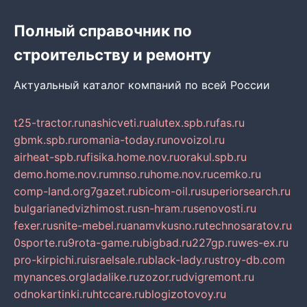
Полный справочник по
строительству и ремонту
Актуальный каталог компаний по всей России
t25-tractor.ru
nashicveti.ru
alutex.spb.ru
fas.ru
gbmk.spb.ru
romania-today.ru
novoizol.ru
airheat-spb.ru
fisika.home.nov.ru
orakul.spb.ru
demo.home.nov.ru
mnso.ru
home.nov.ru
cemko.ru
comp-land.org
7gazet.ru
bicom-oil.ru
superiorsearch.ru
bulgarianedvizhimost.ru
sn-hram.ru
senovosti.ru
fexer.ru
snite-mebel.ru
anamvkusno.ru
technosaratov.ru
0sporte.ru
9rota-game.ru
bigbad.ru
227gp.ru
wes-ex.ru
pro-kirpichi.ru
israelsale.ru
black-lady.ru
stroy-db.com
mynances.org
ladalike.ru
zozor.ru
dvigremont.ru
odnokartinki.ru
htccare.ru
blogizotovoy.ru