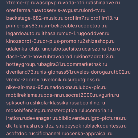
xtreme-rp.ru
wasdpvp.ru
voda-otri.ru
tishinapve.ru
orenferma.ru
avtoservis-avgust.ru
lord-tv.ru
backstage-682-music.ru
lordfilm7.ru
lordfilm13.ru
prime-cars63.ru
un-believable.ru
codetool.ru
legardoauto.ru
lithasa.ru
muz-1.ru
gooddver.ru
kinozadrot-3.ru
qr-plus-promo.ru
2shizashop.ru
udalenka-club.ru
nerabotaetsite.ru
carszona-bu.ru
dash-cash-now.ru
bravoprod.ru
kinozadrot13.ru
hotteygroup.ru
bagira31.ru
dommarketnsk.ru
dveriland73.ru
nis-glonass51.ru
veles-doroga.ru
tb02.ru
vrema-zdorov.ru
velonik.ru
surgutgloss.ru
nike-air-max-95.ru
nadookna.ru
lubov-pic.ru
mobilreklama.ru
pds-nn.ru
socrat2000.ru
vgurin.ru
spksochi.ru
shkola-klassika.ru
sabeonline.ru
mosoblfencing.ru
masteroptica.ru
lucomoria.ru
iration.ru
devanagari.ru
biblioverde.ru
igro-pictures.ru
dk-tulamash.ru
s-dez-s.ru
peysok.ru
blackcountess.ru
asoftdoc.ru
scifichannel.ru
ocenka-appraisal.ru