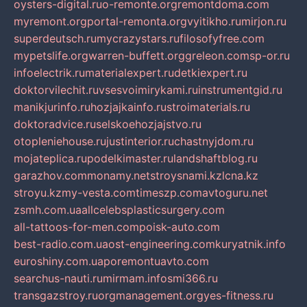
oysters-digital.ru
o-remonte.org
remontdoma.com
myremont.org
portal-remonta.org
vyitikho.ru
mirjon.ru
superdeutsch.ru
mycrazystars.ru
filosofyfree.com
mypetslife.org
warren-buffett.org
greleon.com
sp-or.ru
infoelectrik.ru
materialexpert.ru
detkiexpert.ru
doktorvilechit.ru
vsesvoimirykami.ru
instrumentgid.ru
manikjurinfo.ru
hozjajkainfo.ru
stroimaterials.ru
doktoradvice.ru
selskoehozjajstvo.ru
otopleniehouse.ru
justinterior.ru
chastnyjdom.ru
mojateplica.ru
podelkimaster.ru
landshaftblog.ru
garazhov.com
monamy.net
stroysnami.kz
lcna.kz
stroyu.kz
my-vesta.com
timeszp.com
avtoguru.net
zsmh.com.ua
allcelebsplasticsurgery.com
all-tattoos-for-men.com
poisk-auto.com
best-radio.com.ua
ost-engineering.com
kuryatnik.info
euroshiny.com.ua
poremontuavto.com
searchus-nauti.ru
mirmam.info
smi366.ru
transgazstroy.ru
orgmanagement.org
yes-fitness.ru