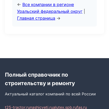
←
Все компании в регионе
Уральский федеральный округ
|
Главная страница
→
Полный справочник по
строительству и ремонту
Актуальный каталог компаний по всей России
t25-tractor.ru
nashicveti.ru
alutex.spb.ru
fas.ru