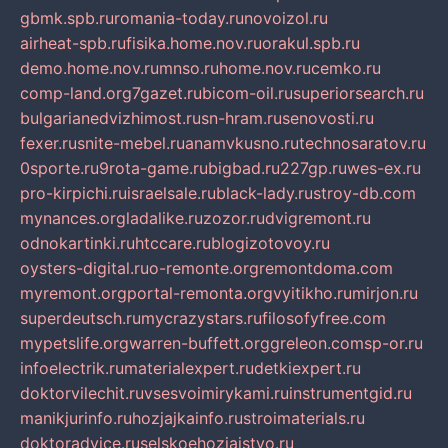
gbmk.spb.ru
romania-today.ru
novoizol.ru
airheat-spb.ru
fisika.home.nov.ru
orakul.spb.ru
demo.home.nov.ru
mnso.ru
home.nov.ru
cemko.ru
comp-land.org
7gazet.ru
bicom-oil.ru
superiorsearch.ru
bulgarianedvizhimost.ru
sn-hram.ru
senovosti.ru
fexer.ru
snite-mebel.ru
anamvkusno.ru
technosaratov.ru
0sporte.ru
9rota-game.ru
bigbad.ru
227gp.ru
wes-ex.ru
pro-kirpichi.ru
israelsale.ru
black-lady.ru
stroy-db.com
mynances.org
ladalike.ru
zozor.ru
dvigremont.ru
odnokartinki.ru
htccare.ru
blogizotovoy.ru
oysters-digital.ru
o-remonte.org
remontdoma.com
myremont.org
portal-remonta.org
vyitikho.ru
mirjon.ru
superdeutsch.ru
mycrazystars.ru
filosofyfree.com
mypetslife.org
warren-buffett.org
greleon.com
sp-or.ru
infoelectrik.ru
materialexpert.ru
detkiexpert.ru
doktorvilechit.ru
vsesvoimirykami.ru
instrumentgid.ru
manikjurinfo.ru
hozjajkainfo.ru
stroimaterials.ru
doktoradvice.ru
selskoehozjajstvo.ru