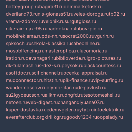
hotteygroup.ru
bagira31.ru
dommarketnsk.ru
dveriland73.ru
nis-glonass51.ru
veles-doroga.ru
tb02.ru
vrema-zdorov.ru
velonik.ru
surgutgloss.ru
nike-air-max-95.ru
nadookna.ru
lubov-pic.ru
mobilreklama.ru
pds-nn.ru
socrat2000.ru
vgurin.ru
spksochi.ru
shkola-klassika.ru
sabeonline.ru
mosoblfencing.ru
masteroptica.ru
lucomoria.ru
iration.ru
devanagari.ru
biblioverde.ru
igro-pictures.ru
dk-tulamash.ru
s-dez-s.ru
peysok.ru
blackcountess.ru
asoftdoc.ru
scifichannel.ru
ocenka-appraisal.ru
mudconnector.ru
hitstih.ru
pik-finance.ru
vip-surfing.ru
wundermoscow.ru
olymp-clan.ru
dr-pavlush.ru
su2lgyoeucscn.ru
allkmv.ru
dhgfd.ru
tesotomeshell.ru
netoen.ru
web-digest.ru
changanqiyuana07.ru
kuper-dostavka.ru
edemvgelen.ru
ytyt.ru
infoelektrik.ru
everafterclub.org
kirillkgr.ru
goodv1234.ru
oopslady.ru