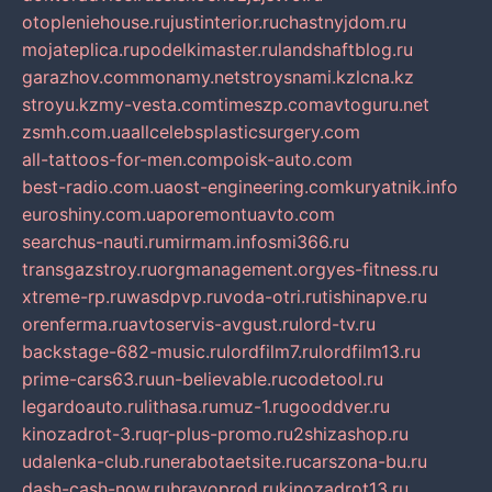
otopleniehouse.ru
justinterior.ru
chastnyjdom.ru
mojateplica.ru
podelkimaster.ru
landshaftblog.ru
garazhov.com
monamy.net
stroysnami.kz
lcna.kz
stroyu.kz
my-vesta.com
timeszp.com
avtoguru.net
zsmh.com.ua
allcelebsplasticsurgery.com
all-tattoos-for-men.com
poisk-auto.com
best-radio.com.ua
ost-engineering.com
kuryatnik.info
euroshiny.com.ua
poremontuavto.com
searchus-nauti.ru
mirmam.info
smi366.ru
transgazstroy.ru
orgmanagement.org
yes-fitness.ru
xtreme-rp.ru
wasdpvp.ru
voda-otri.ru
tishinapve.ru
orenferma.ru
avtoservis-avgust.ru
lord-tv.ru
backstage-682-music.ru
lordfilm7.ru
lordfilm13.ru
prime-cars63.ru
un-believable.ru
codetool.ru
legardoauto.ru
lithasa.ru
muz-1.ru
gooddver.ru
kinozadrot-3.ru
qr-plus-promo.ru
2shizashop.ru
udalenka-club.ru
nerabotaetsite.ru
carszona-bu.ru
dash-cash-now.ru
bravoprod.ru
kinozadrot13.ru