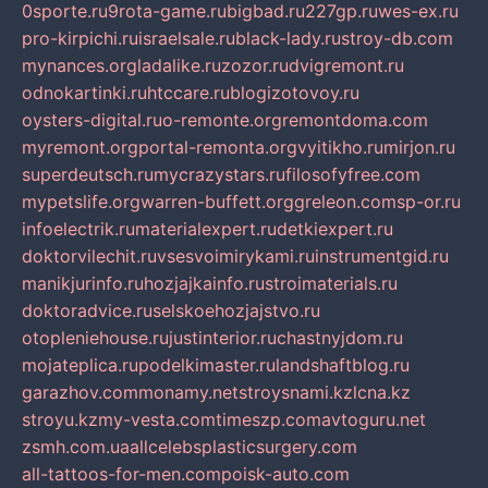
0sporte.ru
9rota-game.ru
bigbad.ru
227gp.ru
wes-ex.ru
pro-kirpichi.ru
israelsale.ru
black-lady.ru
stroy-db.com
mynances.org
ladalike.ru
zozor.ru
dvigremont.ru
odnokartinki.ru
htccare.ru
blogizotovoy.ru
oysters-digital.ru
o-remonte.org
remontdoma.com
myremont.org
portal-remonta.org
vyitikho.ru
mirjon.ru
superdeutsch.ru
mycrazystars.ru
filosofyfree.com
mypetslife.org
warren-buffett.org
greleon.com
sp-or.ru
infoelectrik.ru
materialexpert.ru
detkiexpert.ru
doktorvilechit.ru
vsesvoimirykami.ru
instrumentgid.ru
manikjurinfo.ru
hozjajkainfo.ru
stroimaterials.ru
doktoradvice.ru
selskoehozjajstvo.ru
otopleniehouse.ru
justinterior.ru
chastnyjdom.ru
mojateplica.ru
podelkimaster.ru
landshaftblog.ru
garazhov.com
monamy.net
stroysnami.kz
lcna.kz
stroyu.kz
my-vesta.com
timeszp.com
avtoguru.net
zsmh.com.ua
allcelebsplasticsurgery.com
all-tattoos-for-men.com
poisk-auto.com