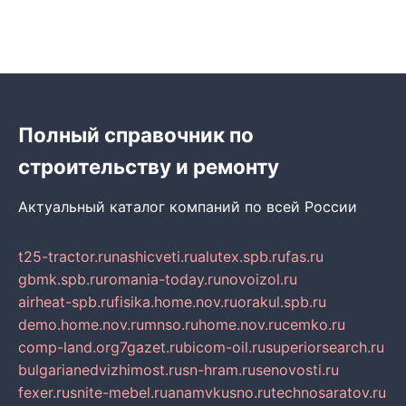
Полный справочник по
строительству и ремонту
Актуальный каталог компаний по всей России
t25-tractor.ru
nashicveti.ru
alutex.spb.ru
fas.ru
gbmk.spb.ru
romania-today.ru
novoizol.ru
airheat-spb.ru
fisika.home.nov.ru
orakul.spb.ru
demo.home.nov.ru
mnso.ru
home.nov.ru
cemko.ru
comp-land.org
7gazet.ru
bicom-oil.ru
superiorsearch.ru
bulgarianedvizhimost.ru
sn-hram.ru
senovosti.ru
fexer.ru
snite-mebel.ru
anamvkusno.ru
technosaratov.ru