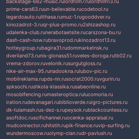
backstage-682-music.ru
lordfilm7.ru
lordfilm13.ru
prime-cars63.ru
un-believable.ru
codetool.ru
legardoauto.ru
lithasa.ru
muz-1.ru
gooddver.ru
kinozadrot-3.ru
qr-plus-promo.ru
2shizashop.ru
udalenka-club.ru
nerabotaetsite.ru
carszona-bu.ru
dash-cash-now.ru
bravoprod.ru
kinozadrot13.ru
hotteygroup.ru
bagira31.ru
dommarketnsk.ru
dveriland73.ru
nis-glonass51.ru
veles-doroga.ru
tb02.ru
vrema-zdorov.ru
velonik.ru
surgutgloss.ru
nike-air-max-95.ru
nadookna.ru
lubov-pic.ru
mobilreklama.ru
pds-nn.ru
socrat2000.ru
vgurin.ru
spksochi.ru
shkola-klassika.ru
sabeonline.ru
mosoblfencing.ru
masteroptica.ru
lucomoria.ru
iration.ru
devanagari.ru
biblioverde.ru
igro-pictures.ru
dk-tulamash.ru
s-dez-s.ru
peysok.ru
blackcountess.ru
asoftdoc.ru
scifichannel.ru
ocenka-appraisal.ru
mudconnector.ru
hitstih.ru
pik-finance.ru
vip-surfing.ru
wundermoscow.ru
olymp-clan.ru
dr-pavlush.ru