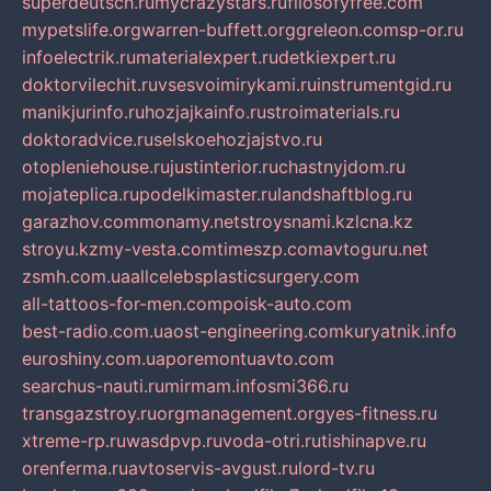
superdeutsch.ru
mycrazystars.ru
filosofyfree.com
mypetslife.org
warren-buffett.org
greleon.com
sp-or.ru
infoelectrik.ru
materialexpert.ru
detkiexpert.ru
doktorvilechit.ru
vsesvoimirykami.ru
instrumentgid.ru
manikjurinfo.ru
hozjajkainfo.ru
stroimaterials.ru
doktoradvice.ru
selskoehozjajstvo.ru
otopleniehouse.ru
justinterior.ru
chastnyjdom.ru
mojateplica.ru
podelkimaster.ru
landshaftblog.ru
garazhov.com
monamy.net
stroysnami.kz
lcna.kz
stroyu.kz
my-vesta.com
timeszp.com
avtoguru.net
zsmh.com.ua
allcelebsplasticsurgery.com
all-tattoos-for-men.com
poisk-auto.com
best-radio.com.ua
ost-engineering.com
kuryatnik.info
euroshiny.com.ua
poremontuavto.com
searchus-nauti.ru
mirmam.info
smi366.ru
transgazstroy.ru
orgmanagement.org
yes-fitness.ru
xtreme-rp.ru
wasdpvp.ru
voda-otri.ru
tishinapve.ru
orenferma.ru
avtoservis-avgust.ru
lord-tv.ru