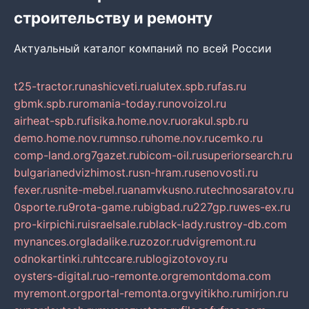
строительству и ремонту
Актуальный каталог компаний по всей России
t25-tractor.ru
nashicveti.ru
alutex.spb.ru
fas.ru
gbmk.spb.ru
romania-today.ru
novoizol.ru
airheat-spb.ru
fisika.home.nov.ru
orakul.spb.ru
demo.home.nov.ru
mnso.ru
home.nov.ru
cemko.ru
comp-land.org
7gazet.ru
bicom-oil.ru
superiorsearch.ru
bulgarianedvizhimost.ru
sn-hram.ru
senovosti.ru
fexer.ru
snite-mebel.ru
anamvkusno.ru
technosaratov.ru
0sporte.ru
9rota-game.ru
bigbad.ru
227gp.ru
wes-ex.ru
pro-kirpichi.ru
israelsale.ru
black-lady.ru
stroy-db.com
mynances.org
ladalike.ru
zozor.ru
dvigremont.ru
odnokartinki.ru
htccare.ru
blogizotovoy.ru
oysters-digital.ru
o-remonte.org
remontdoma.com
myremont.org
portal-remonta.org
vyitikho.ru
mirjon.ru