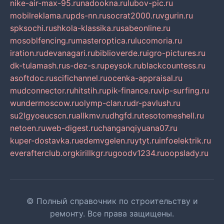
nike-air-max-95.ru
nadookna.ru
lubov-pic.ru
mobilreklama.ru
pds-nn.ru
socrat2000.ru
vgurin.ru
spksochi.ru
shkola-klassika.ru
sabeonline.ru
mosoblfencing.ru
masteroptica.ru
lucomoria.ru
iration.ru
devanagari.ru
biblioverde.ru
igro-pictures.ru
dk-tulamash.ru
s-dez-s.ru
peysok.ru
blackcountess.ru
asoftdoc.ru
scifichannel.ru
ocenka-appraisal.ru
mudconnector.ru
hitstih.ru
pik-finance.ru
vip-surfing.ru
wundermoscow.ru
olymp-clan.ru
dr-pavlush.ru
su2lgyoeucscn.ru
allkmv.ru
dhgfd.ru
tesotomeshell.ru
netoen.ru
web-digest.ru
changanqiyuana07.ru
kuper-dostavka.ru
edemvgelen.ru
ytyt.ru
infoelektrik.ru
everafterclub.org
kirillkgr.ru
goodv1234.ru
oopslady.ru
© Полный справочник по строительству и
ремонту. Все права защищены.