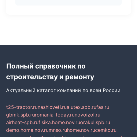
Полный справочник по
строительству и ремонту
Актуальный каталог компаний по всей России
t25-tractor.ru
nashicveti.ru
alutex.spb.ru
fas.ru
gbmk.spb.ru
romania-today.ru
novoizol.ru
airheat-spb.ru
fisika.home.nov.ru
orakul.spb.ru
demo.home.nov.ru
mnso.ru
home.nov.ru
cemko.ru