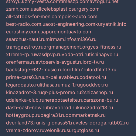
stroyu.kz
my-vesta.com
timeszp.com
avtoguru.net
zsmh.com.ua
allcelebsplasticsurgery.com
all-tattoos-for-men.com
poisk-auto.com
best-radio.com.ua
ost-engineering.com
kuryatnik.info
euroshiny.com.ua
poremontuavto.com
searchus-nauti.ru
mirmam.info
smi366.ru
transgazstroy.ru
orgmanagement.org
yes-fitness.ru
xtreme-rp.ru
wasdpvp.ru
voda-otri.ru
tishinapve.ru
orenferma.ru
avtoservis-avgust.ru
lord-tv.ru
backstage-682-music.ru
lordfilm7.ru
lordfilm13.ru
prime-cars63.ru
un-believable.ru
codetool.ru
legardoauto.ru
lithasa.ru
muz-1.ru
gooddver.ru
kinozadrot-3.ru
qr-plus-promo.ru
2shizashop.ru
udalenka-club.ru
nerabotaetsite.ru
carszona-bu.ru
dash-cash-now.ru
bravoprod.ru
kinozadrot13.ru
hotteygroup.ru
bagira31.ru
dommarketnsk.ru
dveriland73.ru
nis-glonass51.ru
veles-doroga.ru
tb02.ru
vrema-zdorov.ru
velonik.ru
surgutgloss.ru