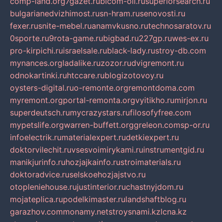
comp-land.org
7gazet.ru
bicom-oil.ru
superiorsearch.ru
bulgarianedvizhimost.ru
sn-hram.ru
senovosti.ru
fexer.ru
snite-mebel.ru
anamvkusno.ru
technosaratov.ru
0sporte.ru
9rota-game.ru
bigbad.ru
227gp.ru
wes-ex.ru
pro-kirpichi.ru
israelsale.ru
black-lady.ru
stroy-db.com
mynances.org
ladalike.ru
zozor.ru
dvigremont.ru
odnokartinki.ru
htccare.ru
blogizotovoy.ru
oysters-digital.ru
o-remonte.org
remontdoma.com
myremont.org
portal-remonta.org
vyitikho.ru
mirjon.ru
superdeutsch.ru
mycrazystars.ru
filosofyfree.com
mypetslife.org
warren-buffett.org
greleon.com
sp-or.ru
infoelectrik.ru
materialexpert.ru
detkiexpert.ru
doktorvilechit.ru
vsesvoimirykami.ru
instrumentgid.ru
manikjurinfo.ru
hozjajkainfo.ru
stroimaterials.ru
doktoradvice.ru
selskoehozjajstvo.ru
otopleniehouse.ru
justinterior.ru
chastnyjdom.ru
mojateplica.ru
podelkimaster.ru
landshaftblog.ru
garazhov.com
monamy.net
stroysnami.kz
lcna.kz