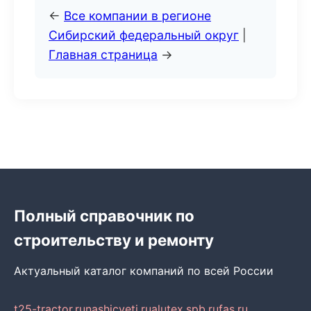
←
Все компании в регионе
Сибирский федеральный округ
|
Главная страница
→
Полный справочник по
строительству и ремонту
Актуальный каталог компаний по всей России
t25-tractor.ru
nashicveti.ru
alutex.spb.ru
fas.ru