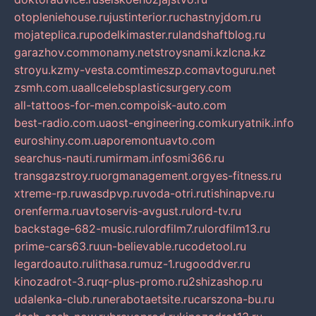
otopleniehouse.ru
justinterior.ru
chastnyjdom.ru
mojateplica.ru
podelkimaster.ru
landshaftblog.ru
garazhov.com
monamy.net
stroysnami.kz
lcna.kz
stroyu.kz
my-vesta.com
timeszp.com
avtoguru.net
zsmh.com.ua
allcelebsplasticsurgery.com
all-tattoos-for-men.com
poisk-auto.com
best-radio.com.ua
ost-engineering.com
kuryatnik.info
euroshiny.com.ua
poremontuavto.com
searchus-nauti.ru
mirmam.info
smi366.ru
transgazstroy.ru
orgmanagement.org
yes-fitness.ru
xtreme-rp.ru
wasdpvp.ru
voda-otri.ru
tishinapve.ru
orenferma.ru
avtoservis-avgust.ru
lord-tv.ru
backstage-682-music.ru
lordfilm7.ru
lordfilm13.ru
prime-cars63.ru
un-believable.ru
codetool.ru
legardoauto.ru
lithasa.ru
muz-1.ru
gooddver.ru
kinozadrot-3.ru
qr-plus-promo.ru
2shizashop.ru
udalenka-club.ru
nerabotaetsite.ru
carszona-bu.ru