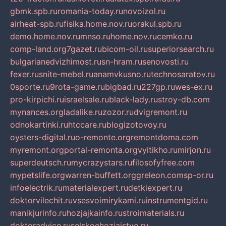
gbmk.spb.ru
romania-today.ru
novoizol.ru
airheat-spb.ru
fisika.home.nov.ru
orakul.spb.ru
demo.home.nov.ru
mnso.ru
home.nov.ru
cemko.ru
comp-land.org
7gazet.ru
bicom-oil.ru
superiorsearch.ru
bulgarianedvizhimost.ru
sn-hram.ru
senovosti.ru
fexer.ru
snite-mebel.ru
anamvkusno.ru
technosaratov.ru
0sporte.ru
9rota-game.ru
bigbad.ru
227gp.ru
wes-ex.ru
pro-kirpichi.ru
israelsale.ru
black-lady.ru
stroy-db.com
mynances.org
ladalike.ru
zozor.ru
dvigremont.ru
odnokartinki.ru
htccare.ru
blogizotovoy.ru
oysters-digital.ru
o-remonte.org
remontdoma.com
myremont.org
portal-remonta.org
vyitikho.ru
mirjon.ru
superdeutsch.ru
mycrazystars.ru
filosofyfree.com
mypetslife.org
warren-buffett.org
greleon.com
sp-or.ru
infoelectrik.ru
materialexpert.ru
detkiexpert.ru
doktorvilechit.ru
vsesvoimirykami.ru
instrumentgid.ru
manikjurinfo.ru
hozjajkainfo.ru
stroimaterials.ru
doktoradvice.ru
selskoehozjajstvo.ru