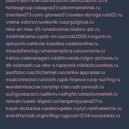
dash-cash-now.ru
bravoprod.ru
kinozadrot13.ru
hotteygroup.ru
bagira31.ru
dommarketnsk.ru
dveriland73.ru
nis-glonass51.ru
veles-doroga.ru
tb02.ru
vrema-zdorov.ru
velonik.ru
surgutgloss.ru
nike-air-max-95.ru
nadookna.ru
lubov-pic.ru
mobilreklama.ru
pds-nn.ru
socrat2000.ru
vgurin.ru
spksochi.ru
shkola-klassika.ru
sabeonline.ru
mosoblfencing.ru
masteroptica.ru
lucomoria.ru
iration.ru
devanagari.ru
biblioverde.ru
igro-pictures.ru
dk-tulamash.ru
s-dez-s.ru
peysok.ru
blackcountess.ru
asoftdoc.ru
scifichannel.ru
ocenka-appraisal.ru
mudconnector.ru
hitstih.ru
pik-finance.ru
vip-surfing.ru
wundermoscow.ru
olymp-clan.ru
dr-pavlush.ru
su2lgyoeucscn.ru
allkmv.ru
dhgfd.ru
tesotomeshell.ru
netoen.ru
web-digest.ru
changanqiyuana07.ru
kuper-dostavka.ru
edemvgelen.ru
ytyt.ru
infoelektrik.ru
everafterclub.org
kirillkgr.ru
goodv1234.ru
oopslady.ru