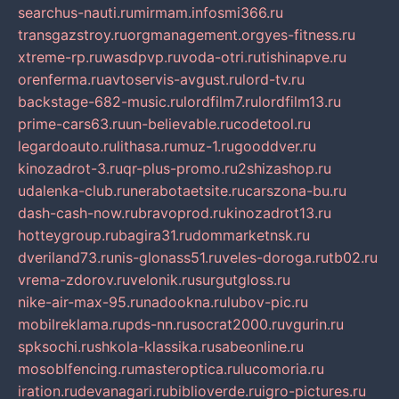
searchus-nauti.ru
mirmam.info
smi366.ru
transgazstroy.ru
orgmanagement.org
yes-fitness.ru
xtreme-rp.ru
wasdpvp.ru
voda-otri.ru
tishinapve.ru
orenferma.ru
avtoservis-avgust.ru
lord-tv.ru
backstage-682-music.ru
lordfilm7.ru
lordfilm13.ru
prime-cars63.ru
un-believable.ru
codetool.ru
legardoauto.ru
lithasa.ru
muz-1.ru
gooddver.ru
kinozadrot-3.ru
qr-plus-promo.ru
2shizashop.ru
udalenka-club.ru
nerabotaetsite.ru
carszona-bu.ru
dash-cash-now.ru
bravoprod.ru
kinozadrot13.ru
hotteygroup.ru
bagira31.ru
dommarketnsk.ru
dveriland73.ru
nis-glonass51.ru
veles-doroga.ru
tb02.ru
vrema-zdorov.ru
velonik.ru
surgutgloss.ru
nike-air-max-95.ru
nadookna.ru
lubov-pic.ru
mobilreklama.ru
pds-nn.ru
socrat2000.ru
vgurin.ru
spksochi.ru
shkola-klassika.ru
sabeonline.ru
mosoblfencing.ru
masteroptica.ru
lucomoria.ru
iration.ru
devanagari.ru
biblioverde.ru
igro-pictures.ru