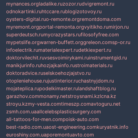
mynances.org
ladalike.ru
zozor.ru
dvigremont.ru
odnokartinki.ru
htccare.ru
blogizotovoy.ru
oysters-digital.ru
o-remonte.org
remontdoma.com
myremont.org
portal-remonta.org
vyitikho.ru
mirjon.ru
superdeutsch.ru
mycrazystars.ru
filosofyfree.com
mypetslife.org
warren-buffett.org
greleon.com
sp-or.ru
infoelectrik.ru
materialexpert.ru
detkiexpert.ru
doktorvilechit.ru
vsesvoimirykami.ru
instrumentgid.ru
manikjurinfo.ru
hozjajkainfo.ru
stroimaterials.ru
doktoradvice.ru
selskoehozjajstvo.ru
otopleniehouse.ru
justinterior.ru
chastnyjdom.ru
mojateplica.ru
podelkimaster.ru
landshaftblog.ru
garazhov.com
monamy.net
stroysnami.kz
lcna.kz
stroyu.kz
my-vesta.com
timeszp.com
avtoguru.net
zsmh.com.ua
allcelebsplasticsurgery.com
all-tattoos-for-men.com
poisk-auto.com
best-radio.com.ua
ost-engineering.com
kuryatnik.info
euroshiny.com.ua
poremontuavto.com