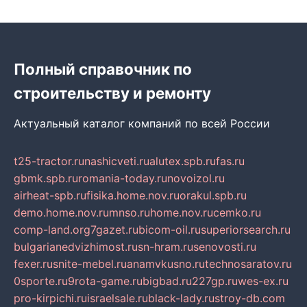
Полный справочник по
строительству и ремонту
Актуальный каталог компаний по всей России
t25-tractor.ru
nashicveti.ru
alutex.spb.ru
fas.ru
gbmk.spb.ru
romania-today.ru
novoizol.ru
airheat-spb.ru
fisika.home.nov.ru
orakul.spb.ru
demo.home.nov.ru
mnso.ru
home.nov.ru
cemko.ru
comp-land.org
7gazet.ru
bicom-oil.ru
superiorsearch.ru
bulgarianedvizhimost.ru
sn-hram.ru
senovosti.ru
fexer.ru
snite-mebel.ru
anamvkusno.ru
technosaratov.ru
0sporte.ru
9rota-game.ru
bigbad.ru
227gp.ru
wes-ex.ru
pro-kirpichi.ru
israelsale.ru
black-lady.ru
stroy-db.com