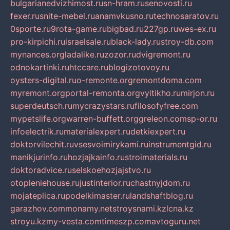
bulgarianedvizhimost.ru
sn-hram.ru
senovosti.ru
fexer.ru
snite-mebel.ru
anamvkusno.ru
technosaratov.ru
0sporte.ru
9rota-game.ru
bigbad.ru
227gp.ru
wes-ex.ru
pro-kirpichi.ru
israelsale.ru
black-lady.ru
stroy-db.com
mynances.org
ladalike.ru
zozor.ru
dvigremont.ru
odnokartinki.ru
htccare.ru
blogizotovoy.ru
oysters-digital.ru
o-remonte.org
remontdoma.com
myremont.org
portal-remonta.org
vyitikho.ru
mirjon.ru
superdeutsch.ru
mycrazystars.ru
filosofyfree.com
mypetslife.org
warren-buffett.org
greleon.com
sp-or.ru
infoelectrik.ru
materialexpert.ru
detkiexpert.ru
doktorvilechit.ru
vsesvoimirykami.ru
instrumentgid.ru
manikjurinfo.ru
hozjajkainfo.ru
stroimaterials.ru
doktoradvice.ru
selskoehozjajstvo.ru
otopleniehouse.ru
justinterior.ru
chastnyjdom.ru
mojateplica.ru
podelkimaster.ru
landshaftblog.ru
garazhov.com
monamy.net
stroysnami.kz
lcna.kz
stroyu.kz
my-vesta.com
timeszp.com
avtoguru.net