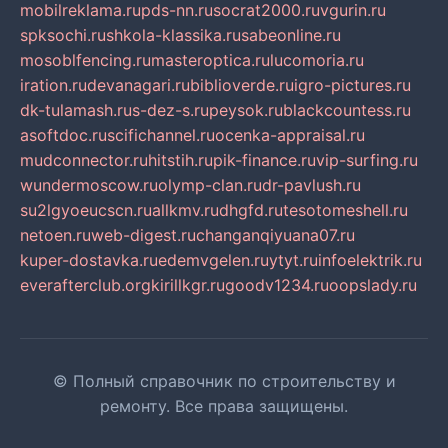
mobilreklama.ru
pds-nn.ru
socrat2000.ru
vgurin.ru
spksochi.ru
shkola-klassika.ru
sabeonline.ru
mosoblfencing.ru
masteroptica.ru
lucomoria.ru
iration.ru
devanagari.ru
biblioverde.ru
igro-pictures.ru
dk-tulamash.ru
s-dez-s.ru
peysok.ru
blackcountess.ru
asoftdoc.ru
scifichannel.ru
ocenka-appraisal.ru
mudconnector.ru
hitstih.ru
pik-finance.ru
vip-surfing.ru
wundermoscow.ru
olymp-clan.ru
dr-pavlush.ru
su2lgyoeucscn.ru
allkmv.ru
dhgfd.ru
tesotomeshell.ru
netoen.ru
web-digest.ru
changanqiyuana07.ru
kuper-dostavka.ru
edemvgelen.ru
ytyt.ru
infoelektrik.ru
everafterclub.org
kirillkgr.ru
goodv1234.ru
oopslady.ru
© Полный справочник по строительству и
ремонту. Все права защищены.