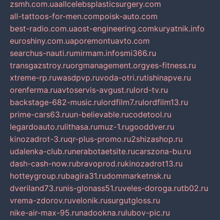
zsmh.com.ua
allcelebsplasticsurgery.com
all-tattoos-for-men.com
poisk-auto.com
best-radio.com.ua
ost-engineering.com
kuryatnik.info
euroshiny.com.ua
poremontuavto.com
searchus-nauti.ru
mirmam.info
smi366.ru
transgazstroy.ru
orgmanagement.org
yes-fitness.ru
xtreme-rp.ru
wasdpvp.ru
voda-otri.ru
tishinapve.ru
orenferma.ru
avtoservis-avgust.ru
lord-tv.ru
backstage-682-music.ru
lordfilm7.ru
lordfilm13.ru
prime-cars63.ru
un-believable.ru
codetool.ru
legardoauto.ru
lithasa.ru
muz-1.ru
gooddver.ru
kinozadrot-3.ru
qr-plus-promo.ru
2shizashop.ru
udalenka-club.ru
nerabotaetsite.ru
carszona-bu.ru
dash-cash-now.ru
bravoprod.ru
kinozadrot13.ru
hotteygroup.ru
bagira31.ru
dommarketnsk.ru
dveriland73.ru
nis-glonass51.ru
veles-doroga.ru
tb02.ru
vrema-zdorov.ru
velonik.ru
surgutgloss.ru
nike-air-max-95.ru
nadookna.ru
lubov-pic.ru