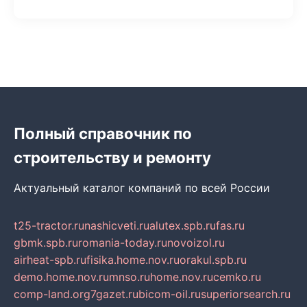
Полный справочник по
строительству и ремонту
Актуальный каталог компаний по всей России
t25-tractor.ru
nashicveti.ru
alutex.spb.ru
fas.ru
gbmk.spb.ru
romania-today.ru
novoizol.ru
airheat-spb.ru
fisika.home.nov.ru
orakul.spb.ru
demo.home.nov.ru
mnso.ru
home.nov.ru
cemko.ru
comp-land.org
7gazet.ru
bicom-oil.ru
superiorsearch.ru