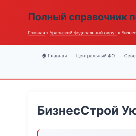
Полный справочник п
Главная
»
Уральский федеральный округ
» Бизне
🏠 Главная
Центральный ФО
Севе
БизнесСтрой У