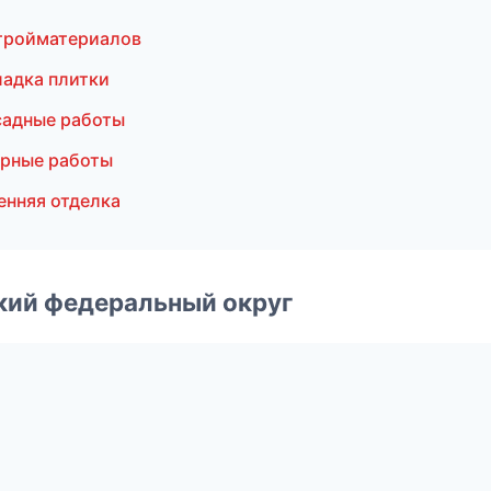
тройматериалов
адка плитки
садные работы
рные работы
енняя отделка
ский федеральный округ