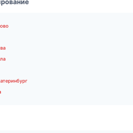
ирование
рово
ква
ула
атеринбург
а