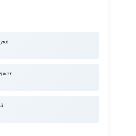
дую!
джет.
й.