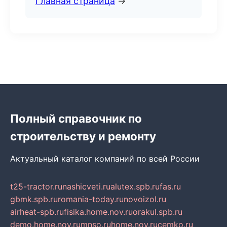
Главная страница
→
Полный справочник по
строительству и ремонту
Актуальный каталог компаний по всей России
t25-tractor.ru
nashicveti.ru
alutex.spb.ru
fas.ru
gbmk.spb.ru
romania-today.ru
novoizol.ru
airheat-spb.ru
fisika.home.nov.ru
orakul.spb.ru
demo.home.nov.ru
mnso.ru
home.nov.ru
cemko.ru