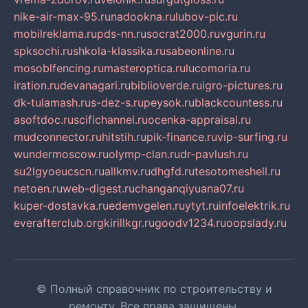
nike-air-max-95.ru
nadookna.ru
lubov-pic.ru
mobilreklama.ru
pds-nn.ru
socrat2000.ru
vgurin.ru
spksochi.ru
shkola-klassika.ru
sabeonline.ru
mosoblfencing.ru
masteroptica.ru
lucomoria.ru
iration.ru
devanagari.ru
biblioverde.ru
igro-pictures.ru
dk-tulamash.ru
s-dez-s.ru
peysok.ru
blackcountess.ru
asoftdoc.ru
scifichannel.ru
ocenka-appraisal.ru
mudconnector.ru
hitstih.ru
pik-finance.ru
vip-surfing.ru
wundermoscow.ru
olymp-clan.ru
dr-pavlush.ru
su2lgyoeucscn.ru
allkmv.ru
dhgfd.ru
tesotomeshell.ru
netoen.ru
web-digest.ru
changanqiyuana07.ru
kuper-dostavka.ru
edemvgelen.ru
ytyt.ru
infoelektrik.ru
everafterclub.org
kirillkgr.ru
goodv1234.ru
oopslady.ru
© Полный справочник по строительству и
ремонту. Все права защищены.