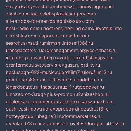
stroyu.kz
my-vesta.com
timeszp.com
avtoguru.net
zsmh.com.ua
allcelebsplasticsurgery.com
all-tattoos-for-men.com
poisk-auto.com
best-radio.com.ua
ost-engineering.com
kuryatnik.info
euroshiny.com.ua
poremontuavto.com
searchus-nauti.ru
mirmam.info
smi366.ru
transgazstroy.ru
orgmanagement.org
yes-fitness.ru
xtreme-rp.ru
wasdpvp.ru
voda-otri.ru
tishinapve.ru
orenferma.ru
avtoservis-avgust.ru
lord-tv.ru
backstage-682-music.ru
lordfilm7.ru
lordfilm13.ru
prime-cars63.ru
un-believable.ru
codetool.ru
legardoauto.ru
lithasa.ru
muz-1.ru
gooddver.ru
kinozadrot-3.ru
qr-plus-promo.ru
2shizashop.ru
udalenka-club.ru
nerabotaetsite.ru
carszona-bu.ru
dash-cash-now.ru
bravoprod.ru
kinozadrot13.ru
hotteygroup.ru
bagira31.ru
dommarketnsk.ru
dveriland73.ru
nis-glonass51.ru
veles-doroga.ru
tb02.ru
vrema-zdorov.ru
velonik.ru
surgutgloss.ru