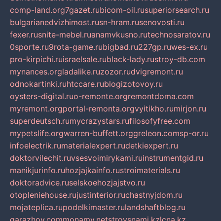
comp-land.org
7gazet.ru
bicom-oil.ru
superiorsearch.ru
bulgarianedvizhimost.ru
sn-hram.ru
senovosti.ru
fexer.ru
snite-mebel.ru
anamvkusno.ru
technosaratov.ru
0sporte.ru
9rota-game.ru
bigbad.ru
227gp.ru
wes-ex.ru
pro-kirpichi.ru
israelsale.ru
black-lady.ru
stroy-db.com
mynances.org
ladalike.ru
zozor.ru
dvigremont.ru
odnokartinki.ru
htccare.ru
blogizotovoy.ru
oysters-digital.ru
o-remonte.org
remontdoma.com
myremont.org
portal-remonta.org
vyitikho.ru
mirjon.ru
superdeutsch.ru
mycrazystars.ru
filosofyfree.com
mypetslife.org
warren-buffett.org
greleon.com
sp-or.ru
infoelectrik.ru
materialexpert.ru
detkiexpert.ru
doktorvilechit.ru
vsesvoimirykami.ru
instrumentgid.ru
manikjurinfo.ru
hozjajkainfo.ru
stroimaterials.ru
doktoradvice.ru
selskoehozjajstvo.ru
otopleniehouse.ru
justinterior.ru
chastnyjdom.ru
mojateplica.ru
podelkimaster.ru
landshaftblog.ru
garazhov.com
monamy.net
stroysnami.kz
lcna.kz