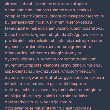
airheat-spb.ru
fisika.home.nov.ru
orakul.spb.ru
demo.home.nov.ru
mnso.ru
home.nov.ru
cemko.ru
comp-land.org
7gazet.ru
bicom-oil.ru
superiorsearch.ru
bulgarianedvizhimost.ru
sn-hram.ru
senovosti.ru
fexer.ru
snite-mebel.ru
anamvkusno.ru
technosaratov.ru
0sporte.ru
9rota-game.ru
bigbad.ru
227gp.ru
wes-ex.ru
pro-kirpichi.ru
israelsale.ru
black-lady.ru
stroy-db.com
mynances.org
ladalike.ru
zozor.ru
dvigremont.ru
odnokartinki.ru
htccare.ru
blogizotovoy.ru
oysters-digital.ru
o-remonte.org
remontdoma.com
myremont.org
portal-remonta.org
vyitikho.ru
mirjon.ru
superdeutsch.ru
mycrazystars.ru
filosofyfree.com
mypetslife.org
warren-buffett.org
greleon.com
sp-or.ru
infoelectrik.ru
materialexpert.ru
detkiexpert.ru
doktorvilechit.ru
vsesvoimirykami.ru
instrumentgid.ru
manikjurinfo.ru
hozjajkainfo.ru
stroimaterials.ru
doktoradvice.ru
selskoehozjajstvo.ru
otopleniehouse.ru
justinterior.ru
chastnyjdom.ru