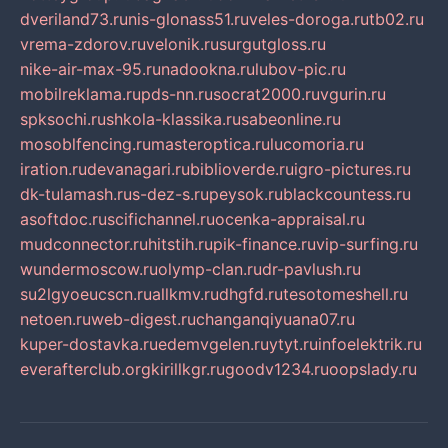
dveriland73.ru
nis-glonass51.ru
veles-doroga.ru
tb02.ru
vrema-zdorov.ru
velonik.ru
surgutgloss.ru
nike-air-max-95.ru
nadookna.ru
lubov-pic.ru
mobilreklama.ru
pds-nn.ru
socrat2000.ru
vgurin.ru
spksochi.ru
shkola-klassika.ru
sabeonline.ru
mosoblfencing.ru
masteroptica.ru
lucomoria.ru
iration.ru
devanagari.ru
biblioverde.ru
igro-pictures.ru
dk-tulamash.ru
s-dez-s.ru
peysok.ru
blackcountess.ru
asoftdoc.ru
scifichannel.ru
ocenka-appraisal.ru
mudconnector.ru
hitstih.ru
pik-finance.ru
vip-surfing.ru
wundermoscow.ru
olymp-clan.ru
dr-pavlush.ru
su2lgyoeucscn.ru
allkmv.ru
dhgfd.ru
tesotomeshell.ru
netoen.ru
web-digest.ru
changanqiyuana07.ru
kuper-dostavka.ru
edemvgelen.ru
ytyt.ru
infoelektrik.ru
everafterclub.org
kirillkgr.ru
goodv1234.ru
oopslady.ru