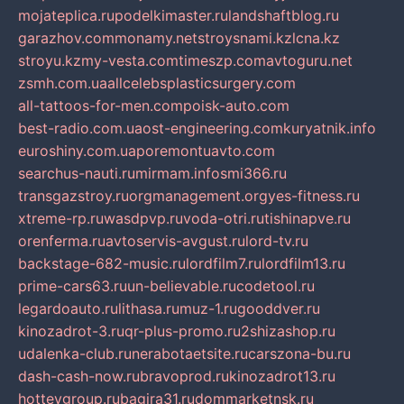
mojateplica.ru
podelkimaster.ru
landshaftblog.ru
garazhov.com
monamy.net
stroysnami.kz
lcna.kz
stroyu.kz
my-vesta.com
timeszp.com
avtoguru.net
zsmh.com.ua
allcelebsplasticsurgery.com
all-tattoos-for-men.com
poisk-auto.com
best-radio.com.ua
ost-engineering.com
kuryatnik.info
euroshiny.com.ua
poremontuavto.com
searchus-nauti.ru
mirmam.info
smi366.ru
transgazstroy.ru
orgmanagement.org
yes-fitness.ru
xtreme-rp.ru
wasdpvp.ru
voda-otri.ru
tishinapve.ru
orenferma.ru
avtoservis-avgust.ru
lord-tv.ru
backstage-682-music.ru
lordfilm7.ru
lordfilm13.ru
prime-cars63.ru
un-believable.ru
codetool.ru
legardoauto.ru
lithasa.ru
muz-1.ru
gooddver.ru
kinozadrot-3.ru
qr-plus-promo.ru
2shizashop.ru
udalenka-club.ru
nerabotaetsite.ru
carszona-bu.ru
dash-cash-now.ru
bravoprod.ru
kinozadrot13.ru
hotteygroup.ru
bagira31.ru
dommarketnsk.ru