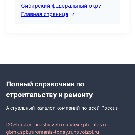
Сибирский федеральный округ
|
Главная страница
→
Полный справочник по
строительству и ремонту
Актуальный каталог компаний по всей России
t25-tractor.ru
nashicveti.ru
alutex.spb.ru
fas.ru
gbmk.spb.ru
romania-today.ru
novoizol.ru