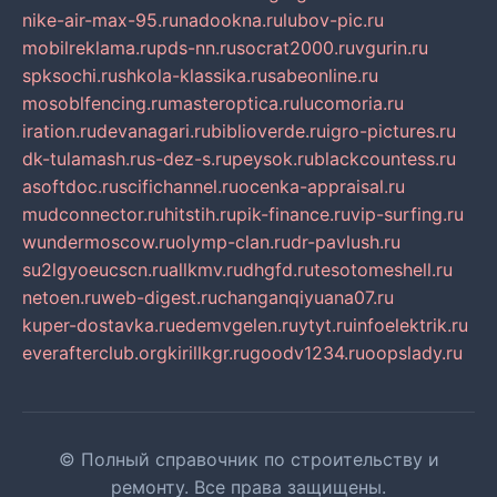
nike-air-max-95.ru
nadookna.ru
lubov-pic.ru
mobilreklama.ru
pds-nn.ru
socrat2000.ru
vgurin.ru
spksochi.ru
shkola-klassika.ru
sabeonline.ru
mosoblfencing.ru
masteroptica.ru
lucomoria.ru
iration.ru
devanagari.ru
biblioverde.ru
igro-pictures.ru
dk-tulamash.ru
s-dez-s.ru
peysok.ru
blackcountess.ru
asoftdoc.ru
scifichannel.ru
ocenka-appraisal.ru
mudconnector.ru
hitstih.ru
pik-finance.ru
vip-surfing.ru
wundermoscow.ru
olymp-clan.ru
dr-pavlush.ru
su2lgyoeucscn.ru
allkmv.ru
dhgfd.ru
tesotomeshell.ru
netoen.ru
web-digest.ru
changanqiyuana07.ru
kuper-dostavka.ru
edemvgelen.ru
ytyt.ru
infoelektrik.ru
everafterclub.org
kirillkgr.ru
goodv1234.ru
oopslady.ru
© Полный справочник по строительству и
ремонту. Все права защищены.