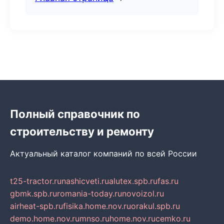
Полный справочник по
строительству и ремонту
Актуальный каталог компаний по всей России
t25-tractor.ru
nashicveti.ru
alutex.spb.ru
fas.ru
gbmk.spb.ru
romania-today.ru
novoizol.ru
airheat-spb.ru
fisika.home.nov.ru
orakul.spb.ru
demo.home.nov.ru
mnso.ru
home.nov.ru
cemko.ru