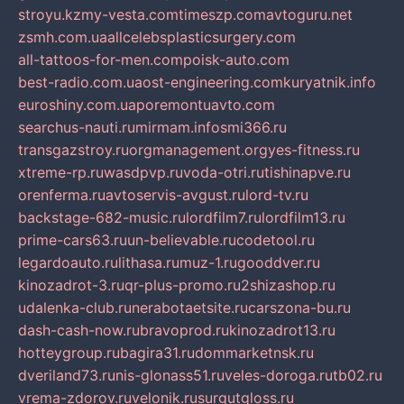
stroyu.kz
my-vesta.com
timeszp.com
avtoguru.net
zsmh.com.ua
allcelebsplasticsurgery.com
all-tattoos-for-men.com
poisk-auto.com
best-radio.com.ua
ost-engineering.com
kuryatnik.info
euroshiny.com.ua
poremontuavto.com
searchus-nauti.ru
mirmam.info
smi366.ru
transgazstroy.ru
orgmanagement.org
yes-fitness.ru
xtreme-rp.ru
wasdpvp.ru
voda-otri.ru
tishinapve.ru
orenferma.ru
avtoservis-avgust.ru
lord-tv.ru
backstage-682-music.ru
lordfilm7.ru
lordfilm13.ru
prime-cars63.ru
un-believable.ru
codetool.ru
legardoauto.ru
lithasa.ru
muz-1.ru
gooddver.ru
kinozadrot-3.ru
qr-plus-promo.ru
2shizashop.ru
udalenka-club.ru
nerabotaetsite.ru
carszona-bu.ru
dash-cash-now.ru
bravoprod.ru
kinozadrot13.ru
hotteygroup.ru
bagira31.ru
dommarketnsk.ru
dveriland73.ru
nis-glonass51.ru
veles-doroga.ru
tb02.ru
vrema-zdorov.ru
velonik.ru
surgutgloss.ru