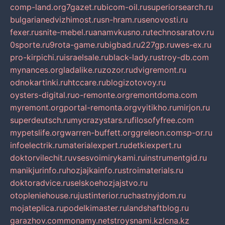
comp-land.org
7gazet.ru
bicom-oil.ru
superiorsearch.ru
bulgarianedvizhimost.ru
sn-hram.ru
senovosti.ru
fexer.ru
snite-mebel.ru
anamvkusno.ru
technosaratov.ru
0sporte.ru
9rota-game.ru
bigbad.ru
227gp.ru
wes-ex.ru
pro-kirpichi.ru
israelsale.ru
black-lady.ru
stroy-db.com
mynances.org
ladalike.ru
zozor.ru
dvigremont.ru
odnokartinki.ru
htccare.ru
blogizotovoy.ru
oysters-digital.ru
o-remonte.org
remontdoma.com
myremont.org
portal-remonta.org
vyitikho.ru
mirjon.ru
superdeutsch.ru
mycrazystars.ru
filosofyfree.com
mypetslife.org
warren-buffett.org
greleon.com
sp-or.ru
infoelectrik.ru
materialexpert.ru
detkiexpert.ru
doktorvilechit.ru
vsesvoimirykami.ru
instrumentgid.ru
manikjurinfo.ru
hozjajkainfo.ru
stroimaterials.ru
doktoradvice.ru
selskoehozjajstvo.ru
otopleniehouse.ru
justinterior.ru
chastnyjdom.ru
mojateplica.ru
podelkimaster.ru
landshaftblog.ru
garazhov.com
monamy.net
stroysnami.kz
lcna.kz