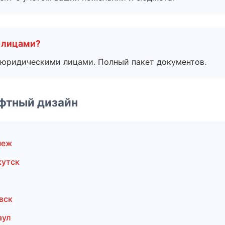
 лицами?
 с юридическими лицами. Полный пакет документов.
фтный дизайн
неж
кутск
вск
аул