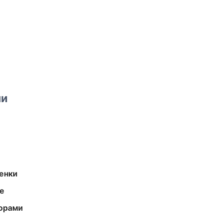
ми
енки
те
торами