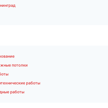
нинград
рование
яжные потолки
боты
нтехнические работы
дные работы