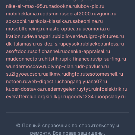
nike-air-max-95.ru
nadookna.ru
lubov-pic.ru
mobilreklama.ru
pds-nn.ru
socrat2000.ru
vgurin.ru
spksochi.ru
shkola-klassika.ru
sabeonline.ru
mosoblfencing.ru
masteroptica.ru
lucomoria.ru
iration.ru
devanagari.ru
biblioverde.ru
igro-pictures.ru
dk-tulamash.ru
s-dez-s.ru
peysok.ru
blackcountess.ru
asoftdoc.ru
scifichannel.ru
ocenka-appraisal.ru
mudconnector.ru
hitstih.ru
pik-finance.ru
vip-surfing.ru
wundermoscow.ru
olymp-clan.ru
dr-pavlush.ru
su2lgyoeucscn.ru
allkmv.ru
dhgfd.ru
tesotomeshell.ru
netoen.ru
web-digest.ru
changanqiyuana07.ru
kuper-dostavka.ru
edemvgelen.ru
ytyt.ru
infoelektrik.ru
everafterclub.org
kirillkgr.ru
goodv1234.ru
oopslady.ru
© Полный справочник по строительству и
ремонту. Все права защищены.