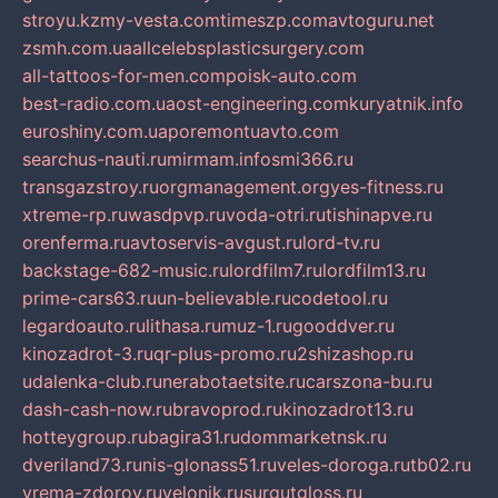
stroyu.kz
my-vesta.com
timeszp.com
avtoguru.net
zsmh.com.ua
allcelebsplasticsurgery.com
all-tattoos-for-men.com
poisk-auto.com
best-radio.com.ua
ost-engineering.com
kuryatnik.info
euroshiny.com.ua
poremontuavto.com
searchus-nauti.ru
mirmam.info
smi366.ru
transgazstroy.ru
orgmanagement.org
yes-fitness.ru
xtreme-rp.ru
wasdpvp.ru
voda-otri.ru
tishinapve.ru
orenferma.ru
avtoservis-avgust.ru
lord-tv.ru
backstage-682-music.ru
lordfilm7.ru
lordfilm13.ru
prime-cars63.ru
un-believable.ru
codetool.ru
legardoauto.ru
lithasa.ru
muz-1.ru
gooddver.ru
kinozadrot-3.ru
qr-plus-promo.ru
2shizashop.ru
udalenka-club.ru
nerabotaetsite.ru
carszona-bu.ru
dash-cash-now.ru
bravoprod.ru
kinozadrot13.ru
hotteygroup.ru
bagira31.ru
dommarketnsk.ru
dveriland73.ru
nis-glonass51.ru
veles-doroga.ru
tb02.ru
vrema-zdorov.ru
velonik.ru
surgutgloss.ru