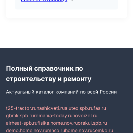
Полный справочник по
строительству и ремонту
Актуальный каталог компаний по всей России
t25-tractor.ru
nashicveti.ru
alutex.spb.ru
fas.ru
gbmk.spb.ru
romania-today.ru
novoizol.ru
airheat-spb.ru
fisika.home.nov.ru
orakul.spb.ru
demo.home.nov.ru
mnso.ru
home.nov.ru
cemko.ru