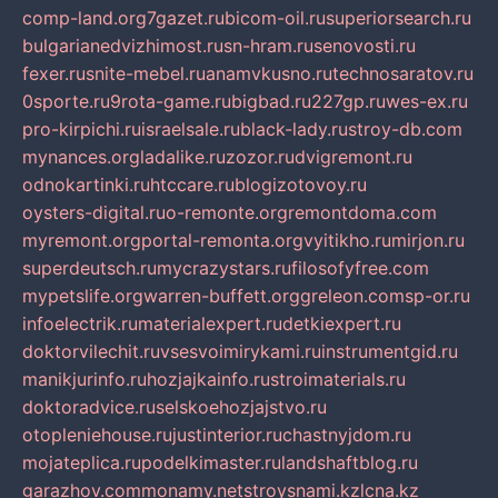
comp-land.org
7gazet.ru
bicom-oil.ru
superiorsearch.ru
bulgarianedvizhimost.ru
sn-hram.ru
senovosti.ru
fexer.ru
snite-mebel.ru
anamvkusno.ru
technosaratov.ru
0sporte.ru
9rota-game.ru
bigbad.ru
227gp.ru
wes-ex.ru
pro-kirpichi.ru
israelsale.ru
black-lady.ru
stroy-db.com
mynances.org
ladalike.ru
zozor.ru
dvigremont.ru
odnokartinki.ru
htccare.ru
blogizotovoy.ru
oysters-digital.ru
o-remonte.org
remontdoma.com
myremont.org
portal-remonta.org
vyitikho.ru
mirjon.ru
superdeutsch.ru
mycrazystars.ru
filosofyfree.com
mypetslife.org
warren-buffett.org
greleon.com
sp-or.ru
infoelectrik.ru
materialexpert.ru
detkiexpert.ru
doktorvilechit.ru
vsesvoimirykami.ru
instrumentgid.ru
manikjurinfo.ru
hozjajkainfo.ru
stroimaterials.ru
doktoradvice.ru
selskoehozjajstvo.ru
otopleniehouse.ru
justinterior.ru
chastnyjdom.ru
mojateplica.ru
podelkimaster.ru
landshaftblog.ru
garazhov.com
monamy.net
stroysnami.kz
lcna.kz