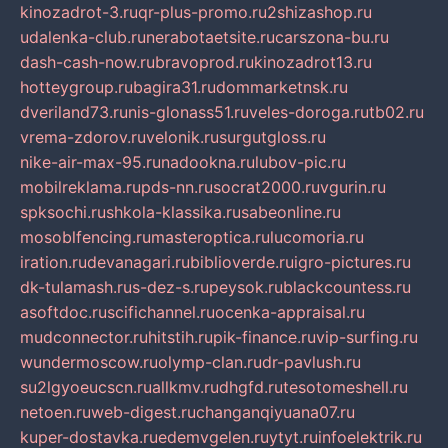
kinozadrot-3.ru
qr-plus-promo.ru
2shizashop.ru
udalenka-club.ru
nerabotaetsite.ru
carszona-bu.ru
dash-cash-now.ru
bravoprod.ru
kinozadrot13.ru
hotteygroup.ru
bagira31.ru
dommarketnsk.ru
dveriland73.ru
nis-glonass51.ru
veles-doroga.ru
tb02.ru
vrema-zdorov.ru
velonik.ru
surgutgloss.ru
nike-air-max-95.ru
nadookna.ru
lubov-pic.ru
mobilreklama.ru
pds-nn.ru
socrat2000.ru
vgurin.ru
spksochi.ru
shkola-klassika.ru
sabeonline.ru
mosoblfencing.ru
masteroptica.ru
lucomoria.ru
iration.ru
devanagari.ru
biblioverde.ru
igro-pictures.ru
dk-tulamash.ru
s-dez-s.ru
peysok.ru
blackcountess.ru
asoftdoc.ru
scifichannel.ru
ocenka-appraisal.ru
mudconnector.ru
hitstih.ru
pik-finance.ru
vip-surfing.ru
wundermoscow.ru
olymp-clan.ru
dr-pavlush.ru
su2lgyoeucscn.ru
allkmv.ru
dhgfd.ru
tesotomeshell.ru
netoen.ru
web-digest.ru
changanqiyuana07.ru
kuper-dostavka.ru
edemvgelen.ru
ytyt.ru
infoelektrik.ru