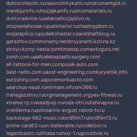
doktorvilechit.ru
vsesvoimirykami.ru
instrumentgid.ru
manikjurinfo.ru
hozjajkainfo.ru
stroimaterials.ru
doktoradvice.ru
selskoehozjajstvo.ru
otopleniehouse.ru
justinterior.ru
chastnyjdom.ru
mojateplica.ru
podelkimaster.ru
landshaftblog.ru
garazhov.com
monamy.net
stroysnami.kz
lcna.kz
stroyu.kz
my-vesta.com
timeszp.com
avtoguru.net
zsmh.com.ua
allcelebsplasticsurgery.com
all-tattoos-for-men.com
poisk-auto.com
best-radio.com.ua
ost-engineering.com
kuryatnik.info
euroshiny.com.ua
poremontuavto.com
searchus-nauti.ru
mirmam.info
smi366.ru
transgazstroy.ru
orgmanagement.org
yes-fitness.ru
xtreme-rp.ru
wasdpvp.ru
voda-otri.ru
tishinapve.ru
orenferma.ru
avtoservis-avgust.ru
lord-tv.ru
backstage-682-music.ru
lordfilm7.ru
lordfilm13.ru
prime-cars63.ru
un-believable.ru
codetool.ru
legardoauto.ru
lithasa.ru
muz-1.ru
gooddver.ru