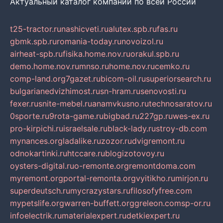
Актуальный каталог компаний по всей России
t25-tractor.ru
nashicveti.ru
alutex.spb.ru
fas.ru
gbmk.spb.ru
romania-today.ru
novoizol.ru
airheat-spb.ru
fisika.home.nov.ru
orakul.spb.ru
demo.home.nov.ru
mnso.ru
home.nov.ru
cemko.ru
comp-land.org
7gazet.ru
bicom-oil.ru
superiorsearch.ru
bulgarianedvizhimost.ru
sn-hram.ru
senovosti.ru
fexer.ru
snite-mebel.ru
anamvkusno.ru
technosaratov.ru
0sporte.ru
9rota-game.ru
bigbad.ru
227gp.ru
wes-ex.ru
pro-kirpichi.ru
israelsale.ru
black-lady.ru
stroy-db.com
mynances.org
ladalike.ru
zozor.ru
dvigremont.ru
odnokartinki.ru
htccare.ru
blogizotovoy.ru
oysters-digital.ru
o-remonte.org
remontdoma.com
myremont.org
portal-remonta.org
vyitikho.ru
mirjon.ru
superdeutsch.ru
mycrazystars.ru
filosofyfree.com
mypetslife.org
warren-buffett.org
greleon.com
sp-or.ru
infoelectrik.ru
materialexpert.ru
detkiexpert.ru