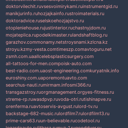
doktorvilechit.ru
vsesvoimirykami.ru
instrumentgid.ru
manikjurinfo.ru
hozjajkainfo.ru
stroimaterials.ru
doktoradvice.ru
selskoehozjajstvo.ru
otopleniehouse.ru
justinterior.ru
chastnyjdom.ru
mojateplica.ru
podelkimaster.ru
landshaftblog.ru
garazhov.com
monamy.net
stroysnami.kz
lcna.kz
stroyu.kz
my-vesta.com
timeszp.com
avtoguru.net
zsmh.com.ua
allcelebsplasticsurgery.com
all-tattoos-for-men.com
poisk-auto.com
best-radio.com.ua
ost-engineering.com
kuryatnik.info
euroshiny.com.ua
poremontuavto.com
searchus-nauti.ru
mirmam.info
smi366.ru
transgazstroy.ru
orgmanagement.org
yes-fitness.ru
xtreme-rp.ru
wasdpvp.ru
voda-otri.ru
tishinapve.ru
orenferma.ru
avtoservis-avgust.ru
lord-tv.ru
backstage-682-music.ru
lordfilm7.ru
lordfilm13.ru
prime-cars63.ru
un-believable.ru
codetool.ru
legardoauto.ru
lithasa.ru
muz-1.ru
gooddver.ru