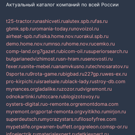
Актуальный каталог компаний по всей России
t25-tractor.ru
nashicveti.ru
alutex.spb.ru
fas.ru
gbmk.spb.ru
romania-today.ru
novoizol.ru
airheat-spb.ru
fisika.home.nov.ru
orakul.spb.ru
demo.home.nov.ru
mnso.ru
home.nov.ru
cemko.ru
comp-land.org
7gazet.ru
bicom-oil.ru
superiorsearch.ru
bulgarianedvizhimost.ru
sn-hram.ru
senovosti.ru
fexer.ru
snite-mebel.ru
anamvkusno.ru
technosaratov.ru
0sporte.ru
9rota-game.ru
bigbad.ru
227gp.ru
wes-ex.ru
pro-kirpichi.ru
israelsale.ru
black-lady.ru
stroy-db.com
mynances.org
ladalike.ru
zozor.ru
dvigremont.ru
odnokartinki.ru
htccare.ru
blogizotovoy.ru
oysters-digital.ru
o-remonte.org
remontdoma.com
myremont.org
portal-remonta.org
vyitikho.ru
mirjon.ru
superdeutsch.ru
mycrazystars.ru
filosofyfree.com
mypetslife.org
warren-buffett.org
greleon.com
sp-or.ru
infoelectrik.ru
materialexpert.ru
detkiexpert.ru