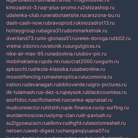
kinozadrot-3.ru
qr-plus-promo.ru
2shizashop.ru
udalenka-club.ru
nerabotaetsite.ru
carszona-bu.ru
dash-cash-now.ru
bravoprod.ru
kinozadrot13.ru
hotteygroup.ru
bagira31.ru
dommarketnsk.ru
dveriland73.ru
nis-glonass51.ru
veles-doroga.ru
tb02.ru
vrema-zdorov.ru
velonik.ru
surgutgloss.ru
nike-air-max-95.ru
nadookna.ru
lubov-pic.ru
mobilreklama.ru
pds-nn.ru
socrat2000.ru
vgurin.ru
spksochi.ru
shkola-klassika.ru
sabeonline.ru
mosoblfencing.ru
masteroptica.ru
lucomoria.ru
iration.ru
devanagari.ru
biblioverde.ru
igro-pictures.ru
dk-tulamash.ru
s-dez-s.ru
peysok.ru
blackcountess.ru
asoftdoc.ru
scifichannel.ru
ocenka-appraisal.ru
mudconnector.ru
hitstih.ru
pik-finance.ru
vip-surfing.ru
wundermoscow.ru
olymp-clan.ru
dr-pavlush.ru
su2lgyoeucscn.ru
allkmv.ru
dhgfd.ru
tesotomeshell.ru
netoen.ru
web-digest.ru
changanqiyuana07.ru