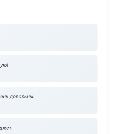
дую!
чень довольны.
джет.