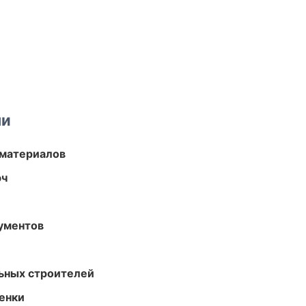
ми
 материалов
юч
ументов
ьных строителей
енки