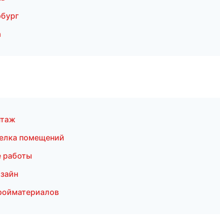
рбург
а
нтаж
елка помещений
 работы
зайн
ройматериалов