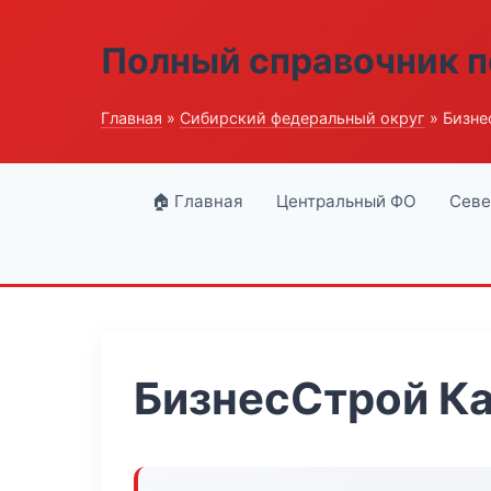
Полный справочник п
Главная
»
Сибирский федеральный округ
» Бизне
🏠 Главная
Центральный ФО
Севе
БизнесСтрой К