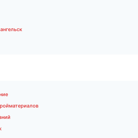
ангельск
ние
тройматериалов
аний
ж