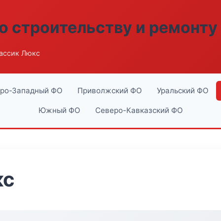
о строительству и ремонту
ассик Люкс
ро-Западный ФО
Приволжский ФО
Уральский ФО
Южный ФО
Северо-Кавказский ФО
кс