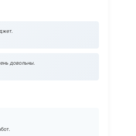
джет.
чень довольны.
бот.