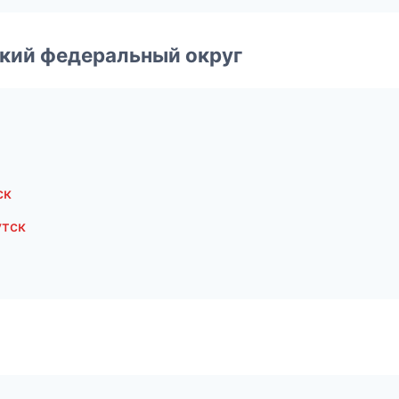
ский федеральный округ
ск
утск