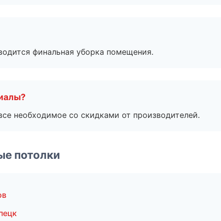
оводится финальная уборка помещения.
риалы?
все необходимое со скидками от производителей.
ые потолки
ов
пецк