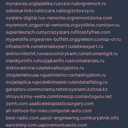
mynances.org
ladalike.ru
zozor.ru
dvigremont.ru
odnokartinki.ru
htccare.ru
blogizotovoy.ru
oysters-digital.ru
o-remonte.org
remontdoma.com
myremont.org
portal-remonta.org
vyitikho.ru
mirjon.ru
superdeutsch.ru
mycrazystars.ru
filosofyfree.com
mypetslife.org
warren-buffett.org
greleon.com
sp-or.ru
infoelectrik.ru
materialexpert.ru
detkiexpert.ru
doktorvilechit.ru
vsesvoimirykami.ru
instrumentgid.ru
manikjurinfo.ru
hozjajkainfo.ru
stroimaterials.ru
doktoradvice.ru
selskoehozjajstvo.ru
otopleniehouse.ru
justinterior.ru
chastnyjdom.ru
mojateplica.ru
podelkimaster.ru
landshaftblog.ru
garazhov.com
monamy.net
stroysnami.kz
lcna.kz
stroyu.kz
my-vesta.com
timeszp.com
avtoguru.net
zsmh.com.ua
allcelebsplasticsurgery.com
all-tattoos-for-men.com
poisk-auto.com
best-radio.com.ua
ost-engineering.com
kuryatnik.info
euroshiny.com.ua
poremontuavto.com