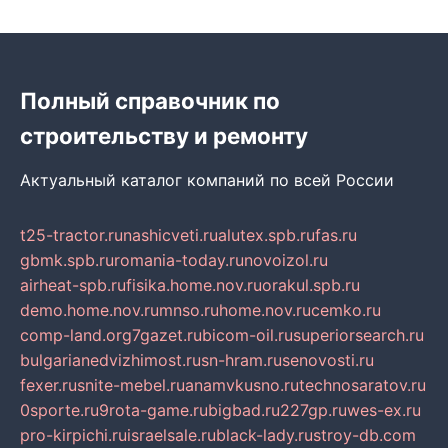
Полный справочник по
строительству и ремонту
Актуальный каталог компаний по всей России
t25-tractor.ru
nashicveti.ru
alutex.spb.ru
fas.ru
gbmk.spb.ru
romania-today.ru
novoizol.ru
airheat-spb.ru
fisika.home.nov.ru
orakul.spb.ru
demo.home.nov.ru
mnso.ru
home.nov.ru
cemko.ru
comp-land.org
7gazet.ru
bicom-oil.ru
superiorsearch.ru
bulgarianedvizhimost.ru
sn-hram.ru
senovosti.ru
fexer.ru
snite-mebel.ru
anamvkusno.ru
technosaratov.ru
0sporte.ru
9rota-game.ru
bigbad.ru
227gp.ru
wes-ex.ru
pro-kirpichi.ru
israelsale.ru
black-lady.ru
stroy-db.com