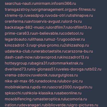
searchus-nauti.ru
mirmam.info
smi366.ru
transgazstroy.ru
orgmanagement.org
yes-fitness.ru
xtreme-rp.ru
wasdpvp.ru
voda-otri.ru
tishinapve.ru
orenferma.ru
avtoservis-avgust.ru
lord-tv.ru
backstage-682-music.ru
lordfilm7.ru
lordfilm13.ru
prime-cars63.ru
un-believable.ru
codetool.ru
legardoauto.ru
lithasa.ru
muz-1.ru
gooddver.ru
kinozadrot-3.ru
qr-plus-promo.ru
2shizashop.ru
udalenka-club.ru
nerabotaetsite.ru
carszona-bu.ru
dash-cash-now.ru
bravoprod.ru
kinozadrot13.ru
hotteygroup.ru
bagira31.ru
dommarketnsk.ru
dveriland73.ru
nis-glonass51.ru
veles-doroga.ru
tb02.ru
vrema-zdorov.ru
velonik.ru
surgutgloss.ru
nike-air-max-95.ru
nadookna.ru
lubov-pic.ru
mobilreklama.ru
pds-nn.ru
socrat2000.ru
vgurin.ru
spksochi.ru
shkola-klassika.ru
sabeonline.ru
mosoblfencing.ru
masteroptica.ru
lucomoria.ru
iration.ru
devanagari.ru
biblioverde.ru
igro-pictures.ru