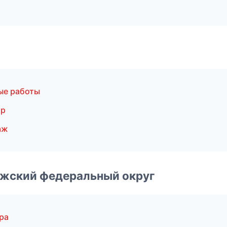
ые работы
ир
аж
лжский федеральный округ
ра