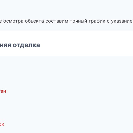
е осмотра объекта составим точный график с указание
няя отделка
ган
ск