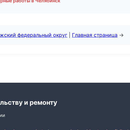
рные работы в Челябинск
лжский федеральный округ
|
Главная страница
→
льству и ремонту
сии