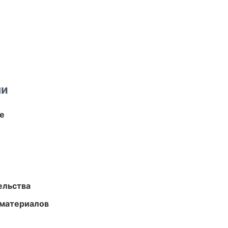
ми
те
ельства
 материалов