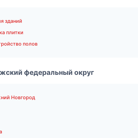
я зданий
ка плитки
ройство полов
лжский федеральный округ
жний Новгород
а