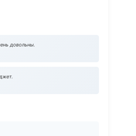
чень довольны.
джет.