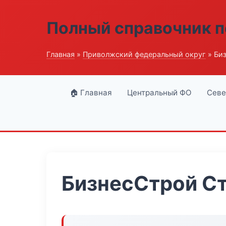
Полный справочник п
Главная
»
Приволжский федеральный округ
» Би
🏠 Главная
Центральный ФО
Севе
БизнесСтрой С