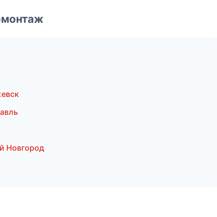
омонтаж
жевск
лавль
й Новгород