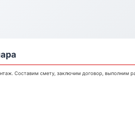
мара
таж. Составим смету, заключим договор, выполним раб