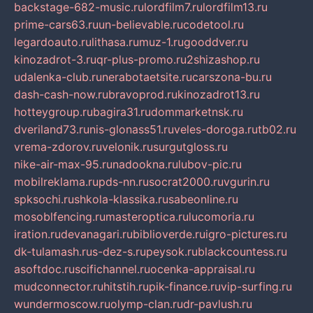
backstage-682-music.ru
lordfilm7.ru
lordfilm13.ru
prime-cars63.ru
un-believable.ru
codetool.ru
legardoauto.ru
lithasa.ru
muz-1.ru
gooddver.ru
kinozadrot-3.ru
qr-plus-promo.ru
2shizashop.ru
udalenka-club.ru
nerabotaetsite.ru
carszona-bu.ru
dash-cash-now.ru
bravoprod.ru
kinozadrot13.ru
hotteygroup.ru
bagira31.ru
dommarketnsk.ru
dveriland73.ru
nis-glonass51.ru
veles-doroga.ru
tb02.ru
vrema-zdorov.ru
velonik.ru
surgutgloss.ru
nike-air-max-95.ru
nadookna.ru
lubov-pic.ru
mobilreklama.ru
pds-nn.ru
socrat2000.ru
vgurin.ru
spksochi.ru
shkola-klassika.ru
sabeonline.ru
mosoblfencing.ru
masteroptica.ru
lucomoria.ru
iration.ru
devanagari.ru
biblioverde.ru
igro-pictures.ru
dk-tulamash.ru
s-dez-s.ru
peysok.ru
blackcountess.ru
asoftdoc.ru
scifichannel.ru
ocenka-appraisal.ru
mudconnector.ru
hitstih.ru
pik-finance.ru
vip-surfing.ru
wundermoscow.ru
olymp-clan.ru
dr-pavlush.ru