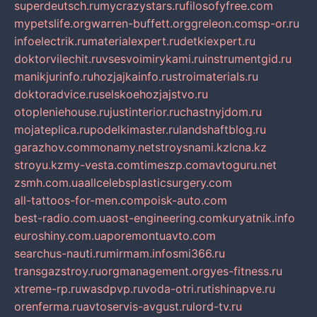
superdeutsch.ru
mycrazystars.ru
filosofyfree.com
mypetslife.org
warren-buffett.org
greleon.com
sp-or.ru
infoelectrik.ru
materialexpert.ru
detkiexpert.ru
doktorvilechit.ru
vsesvoimirykami.ru
instrumentgid.ru
manikjurinfo.ru
hozjajkainfo.ru
stroimaterials.ru
doktoradvice.ru
selskoehozjajstvo.ru
otopleniehouse.ru
justinterior.ru
chastnyjdom.ru
mojateplica.ru
podelkimaster.ru
landshaftblog.ru
garazhov.com
monamy.net
stroysnami.kz
lcna.kz
stroyu.kz
my-vesta.com
timeszp.com
avtoguru.net
zsmh.com.ua
allcelebsplasticsurgery.com
all-tattoos-for-men.com
poisk-auto.com
best-radio.com.ua
ost-engineering.com
kuryatnik.info
euroshiny.com.ua
poremontuavto.com
searchus-nauti.ru
mirmam.info
smi366.ru
transgazstroy.ru
orgmanagement.org
yes-fitness.ru
xtreme-rp.ru
wasdpvp.ru
voda-otri.ru
tishinapve.ru
orenferma.ru
avtoservis-avgust.ru
lord-tv.ru