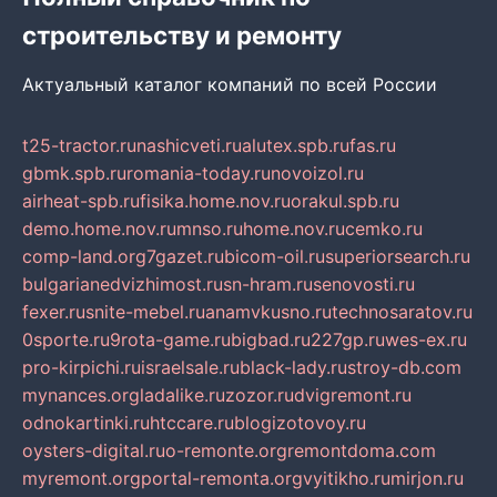
строительству и ремонту
Актуальный каталог компаний по всей России
t25-tractor.ru
nashicveti.ru
alutex.spb.ru
fas.ru
gbmk.spb.ru
romania-today.ru
novoizol.ru
airheat-spb.ru
fisika.home.nov.ru
orakul.spb.ru
demo.home.nov.ru
mnso.ru
home.nov.ru
cemko.ru
comp-land.org
7gazet.ru
bicom-oil.ru
superiorsearch.ru
bulgarianedvizhimost.ru
sn-hram.ru
senovosti.ru
fexer.ru
snite-mebel.ru
anamvkusno.ru
technosaratov.ru
0sporte.ru
9rota-game.ru
bigbad.ru
227gp.ru
wes-ex.ru
pro-kirpichi.ru
israelsale.ru
black-lady.ru
stroy-db.com
mynances.org
ladalike.ru
zozor.ru
dvigremont.ru
odnokartinki.ru
htccare.ru
blogizotovoy.ru
oysters-digital.ru
o-remonte.org
remontdoma.com
myremont.org
portal-remonta.org
vyitikho.ru
mirjon.ru