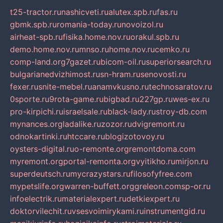
t25-tractor.ru
nashicveti.ru
alutex.spb.ru
fas.ru
gbmk.spb.ru
romania-today.ru
novoizol.ru
airheat-spb.ru
fisika.home.nov.ru
orakul.spb.ru
demo.home.nov.ru
mnso.ru
home.nov.ru
cemko.ru
comp-land.org
7gazet.ru
bicom-oil.ru
superiorsearch.ru
bulgarianedvizhimost.ru
sn-hram.ru
senovosti.ru
fexer.ru
snite-mebel.ru
anamvkusno.ru
technosaratov.ru
0sporte.ru
9rota-game.ru
bigbad.ru
227gp.ru
wes-ex.ru
pro-kirpichi.ru
israelsale.ru
black-lady.ru
stroy-db.com
mynances.org
ladalike.ru
zozor.ru
dvigremont.ru
odnokartinki.ru
htccare.ru
blogizotovoy.ru
oysters-digital.ru
o-remonte.org
remontdoma.com
myremont.org
portal-remonta.org
vyitikho.ru
mirjon.ru
superdeutsch.ru
mycrazystars.ru
filosofyfree.com
mypetslife.org
warren-buffett.org
greleon.com
sp-or.ru
infoelectrik.ru
materialexpert.ru
detkiexpert.ru
doktorvilechit.ru
vsesvoimirykami.ru
instrumentgid.ru