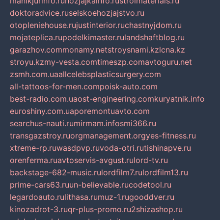
manikjurinfo.ru
hozjajkainfo.ru
stroimaterials.ru
doktoradvice.ru
selskoehozjajstvo.ru
otopleniehouse.ru
justinterior.ru
chastnyjdom.ru
mojateplica.ru
podelkimaster.ru
landshaftblog.ru
garazhov.com
monamy.net
stroysnami.kz
lcna.kz
stroyu.kz
my-vesta.com
timeszp.com
avtoguru.net
zsmh.com.ua
allcelebsplasticsurgery.com
all-tattoos-for-men.com
poisk-auto.com
best-radio.com.ua
ost-engineering.com
kuryatnik.info
euroshiny.com.ua
poremontuavto.com
searchus-nauti.ru
mirmam.info
smi366.ru
transgazstroy.ru
orgmanagement.org
yes-fitness.ru
xtreme-rp.ru
wasdpvp.ru
voda-otri.ru
tishinapve.ru
orenferma.ru
avtoservis-avgust.ru
lord-tv.ru
backstage-682-music.ru
lordfilm7.ru
lordfilm13.ru
prime-cars63.ru
un-believable.ru
codetool.ru
legardoauto.ru
lithasa.ru
muz-1.ru
gooddver.ru
kinozadrot-3.ru
qr-plus-promo.ru
2shizashop.ru