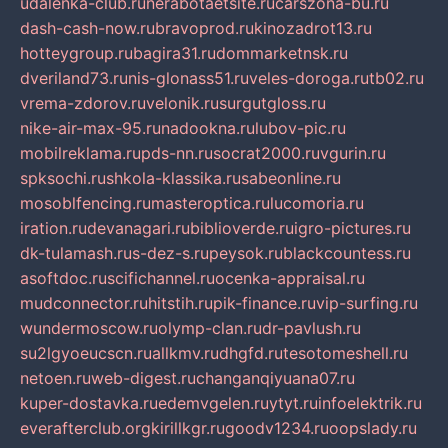
udalenka-club.ru
nerabotaetsite.ru
carszona-bu.ru
dash-cash-now.ru
bravoprod.ru
kinozadrot13.ru
hotteygroup.ru
bagira31.ru
dommarketnsk.ru
dveriland73.ru
nis-glonass51.ru
veles-doroga.ru
tb02.ru
vrema-zdorov.ru
velonik.ru
surgutgloss.ru
nike-air-max-95.ru
nadookna.ru
lubov-pic.ru
mobilreklama.ru
pds-nn.ru
socrat2000.ru
vgurin.ru
spksochi.ru
shkola-klassika.ru
sabeonline.ru
mosoblfencing.ru
masteroptica.ru
lucomoria.ru
iration.ru
devanagari.ru
biblioverde.ru
igro-pictures.ru
dk-tulamash.ru
s-dez-s.ru
peysok.ru
blackcountess.ru
asoftdoc.ru
scifichannel.ru
ocenka-appraisal.ru
mudconnector.ru
hitstih.ru
pik-finance.ru
vip-surfing.ru
wundermoscow.ru
olymp-clan.ru
dr-pavlush.ru
su2lgyoeucscn.ru
allkmv.ru
dhgfd.ru
tesotomeshell.ru
netoen.ru
web-digest.ru
changanqiyuana07.ru
kuper-dostavka.ru
edemvgelen.ru
ytyt.ru
infoelektrik.ru
everafterclub.org
kirillkgr.ru
goodv1234.ru
oopslady.ru