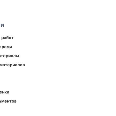
ми
 работ
торами
атериалы
 материалов
енки
ументов