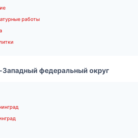
ие
атурные работы
а
литки
о-Западный федеральный округ
нинград
инград