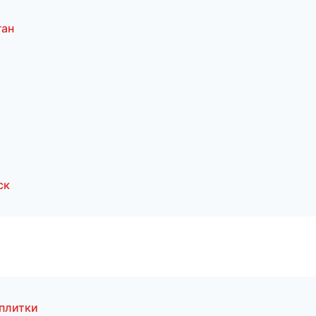
ган
ск
плитки