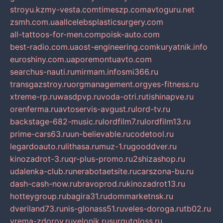
stroyu.kz
my-vesta.com
timeszp.com
avtoguru.net
zsmh.com.ua
allcelebsplasticsurgery.com
all-tattoos-for-men.com
poisk-auto.com
best-radio.com.ua
ost-engineering.com
kuryatnik.info
euroshiny.com.ua
poremontuavto.com
searchus-nauti.ru
mirmam.info
smi366.ru
transgazstroy.ru
orgmanagement.org
yes-fitness.ru
xtreme-rp.ru
wasdpvp.ru
voda-otri.ru
tishinapve.ru
orenferma.ru
avtoservis-avgust.ru
lord-tv.ru
backstage-682-music.ru
lordfilm7.ru
lordfilm13.ru
prime-cars63.ru
un-believable.ru
codetool.ru
legardoauto.ru
lithasa.ru
muz-1.ru
gooddver.ru
kinozadrot-3.ru
qr-plus-promo.ru
2shizashop.ru
udalenka-club.ru
nerabotaetsite.ru
carszona-bu.ru
dash-cash-now.ru
bravoprod.ru
kinozadrot13.ru
hotteygroup.ru
bagira31.ru
dommarketnsk.ru
dveriland73.ru
nis-glonass51.ru
veles-doroga.ru
tb02.ru
vrema-zdorov.ru
velonik.ru
surgutgloss.ru