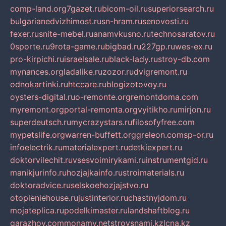
comp-land.org
7gazet.ru
bicom-oil.ru
superiorsearch.ru
bulgarianedvizhimost.ru
sn-hram.ru
senovosti.ru
fexer.ru
snite-mebel.ru
anamvkusno.ru
technosaratov.ru
0sporte.ru
9rota-game.ru
bigbad.ru
227gp.ru
wes-ex.ru
pro-kirpichi.ru
israelsale.ru
black-lady.ru
stroy-db.com
mynances.org
ladalike.ru
zozor.ru
dvigremont.ru
odnokartinki.ru
htccare.ru
blogizotovoy.ru
oysters-digital.ru
o-remonte.org
remontdoma.com
myremont.org
portal-remonta.org
vyitikho.ru
mirjon.ru
superdeutsch.ru
mycrazystars.ru
filosofyfree.com
mypetslife.org
warren-buffett.org
greleon.com
sp-or.ru
infoelectrik.ru
materialexpert.ru
detkiexpert.ru
doktorvilechit.ru
vsesvoimirykami.ru
instrumentgid.ru
manikjurinfo.ru
hozjajkainfo.ru
stroimaterials.ru
doktoradvice.ru
selskoehozjajstvo.ru
otopleniehouse.ru
justinterior.ru
chastnyjdom.ru
mojateplica.ru
podelkimaster.ru
landshaftblog.ru
garazhov.com
monamy.net
stroysnami.kz
lcna.kz