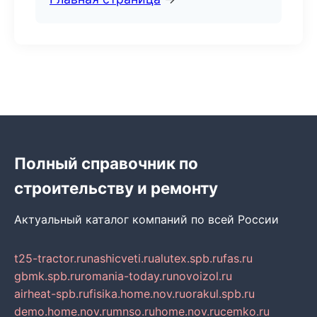
Полный справочник по
строительству и ремонту
Актуальный каталог компаний по всей России
t25-tractor.ru
nashicveti.ru
alutex.spb.ru
fas.ru
gbmk.spb.ru
romania-today.ru
novoizol.ru
airheat-spb.ru
fisika.home.nov.ru
orakul.spb.ru
demo.home.nov.ru
mnso.ru
home.nov.ru
cemko.ru