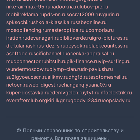
nike-air-max-95.ru
nadookna.ru
lubov-pic.ru
mobilreklama.ru
pds-nn.ru
socrat2000.ru
vgurin.ru
spksochi.ru
shkola-klassika.ru
sabeonline.ru
mosoblfencing.ru
masteroptica.ru
lucomoria.ru
iration.ru
devanagari.ru
biblioverde.ru
igro-pictures.ru
dk-tulamash.ru
s-dez-s.ru
peysok.ru
blackcountess.ru
asoftdoc.ru
scifichannel.ru
ocenka-appraisal.ru
mudconnector.ru
hitstih.ru
pik-finance.ru
vip-surfing.ru
wundermoscow.ru
olymp-clan.ru
dr-pavlush.ru
su2lgyoeucscn.ru
allkmv.ru
dhgfd.ru
tesotomeshell.ru
netoen.ru
web-digest.ru
changanqiyuana07.ru
kuper-dostavka.ru
edemvgelen.ru
ytyt.ru
infoelektrik.ru
everafterclub.org
kirillkgr.ru
goodv1234.ru
oopslady.ru
© Полный справочник по строительству и
ремонту. Все права защищены.