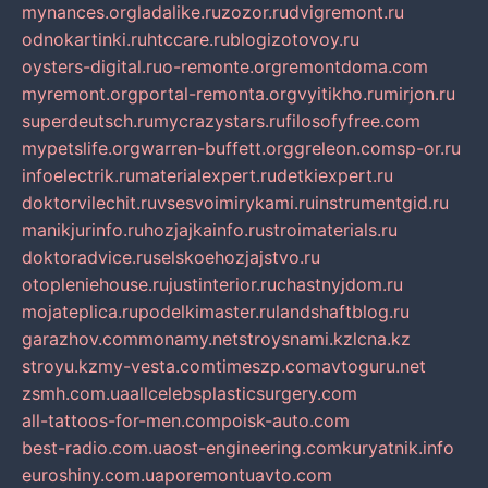
mynances.org
ladalike.ru
zozor.ru
dvigremont.ru
odnokartinki.ru
htccare.ru
blogizotovoy.ru
oysters-digital.ru
o-remonte.org
remontdoma.com
myremont.org
portal-remonta.org
vyitikho.ru
mirjon.ru
superdeutsch.ru
mycrazystars.ru
filosofyfree.com
mypetslife.org
warren-buffett.org
greleon.com
sp-or.ru
infoelectrik.ru
materialexpert.ru
detkiexpert.ru
doktorvilechit.ru
vsesvoimirykami.ru
instrumentgid.ru
manikjurinfo.ru
hozjajkainfo.ru
stroimaterials.ru
doktoradvice.ru
selskoehozjajstvo.ru
otopleniehouse.ru
justinterior.ru
chastnyjdom.ru
mojateplica.ru
podelkimaster.ru
landshaftblog.ru
garazhov.com
monamy.net
stroysnami.kz
lcna.kz
stroyu.kz
my-vesta.com
timeszp.com
avtoguru.net
zsmh.com.ua
allcelebsplasticsurgery.com
all-tattoos-for-men.com
poisk-auto.com
best-radio.com.ua
ost-engineering.com
kuryatnik.info
euroshiny.com.ua
poremontuavto.com