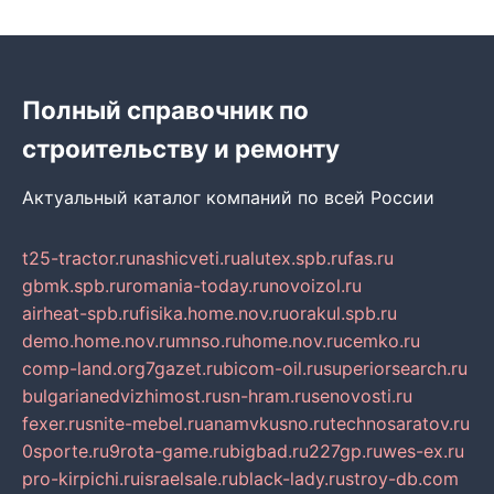
Полный справочник по
строительству и ремонту
Актуальный каталог компаний по всей России
t25-tractor.ru
nashicveti.ru
alutex.spb.ru
fas.ru
gbmk.spb.ru
romania-today.ru
novoizol.ru
airheat-spb.ru
fisika.home.nov.ru
orakul.spb.ru
demo.home.nov.ru
mnso.ru
home.nov.ru
cemko.ru
comp-land.org
7gazet.ru
bicom-oil.ru
superiorsearch.ru
bulgarianedvizhimost.ru
sn-hram.ru
senovosti.ru
fexer.ru
snite-mebel.ru
anamvkusno.ru
technosaratov.ru
0sporte.ru
9rota-game.ru
bigbad.ru
227gp.ru
wes-ex.ru
pro-kirpichi.ru
israelsale.ru
black-lady.ru
stroy-db.com