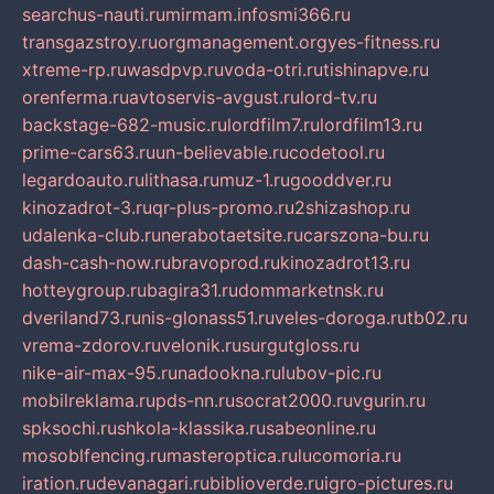
searchus-nauti.ru
mirmam.info
smi366.ru
transgazstroy.ru
orgmanagement.org
yes-fitness.ru
xtreme-rp.ru
wasdpvp.ru
voda-otri.ru
tishinapve.ru
orenferma.ru
avtoservis-avgust.ru
lord-tv.ru
backstage-682-music.ru
lordfilm7.ru
lordfilm13.ru
prime-cars63.ru
un-believable.ru
codetool.ru
legardoauto.ru
lithasa.ru
muz-1.ru
gooddver.ru
kinozadrot-3.ru
qr-plus-promo.ru
2shizashop.ru
udalenka-club.ru
nerabotaetsite.ru
carszona-bu.ru
dash-cash-now.ru
bravoprod.ru
kinozadrot13.ru
hotteygroup.ru
bagira31.ru
dommarketnsk.ru
dveriland73.ru
nis-glonass51.ru
veles-doroga.ru
tb02.ru
vrema-zdorov.ru
velonik.ru
surgutgloss.ru
nike-air-max-95.ru
nadookna.ru
lubov-pic.ru
mobilreklama.ru
pds-nn.ru
socrat2000.ru
vgurin.ru
spksochi.ru
shkola-klassika.ru
sabeonline.ru
mosoblfencing.ru
masteroptica.ru
lucomoria.ru
iration.ru
devanagari.ru
biblioverde.ru
igro-pictures.ru