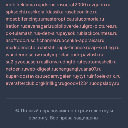
mobilreklama.ru
pds-nn.ru
socrat2000.ru
vgurin.ru
spksochi.ru
shkola-klassika.ru
sabeonline.ru
mosoblfencing.ru
masteroptica.ru
lucomoria.ru
iration.ru
devanagari.ru
biblioverde.ru
igro-pictures.ru
dk-tulamash.ru
s-dez-s.ru
peysok.ru
blackcountess.ru
asoftdoc.ru
scifichannel.ru
ocenka-appraisal.ru
mudconnector.ru
hitstih.ru
pik-finance.ru
vip-surfing.ru
wundermoscow.ru
olymp-clan.ru
dr-pavlush.ru
su2lgyoeucscn.ru
allkmv.ru
dhgfd.ru
tesotomeshell.ru
netoen.ru
web-digest.ru
changanqiyuana07.ru
kuper-dostavka.ru
edemvgelen.ru
ytyt.ru
infoelektrik.ru
everafterclub.org
kirillkgr.ru
goodv1234.ru
oopslady.ru
© Полный справочник по строительству и
ремонту. Все права защищены.