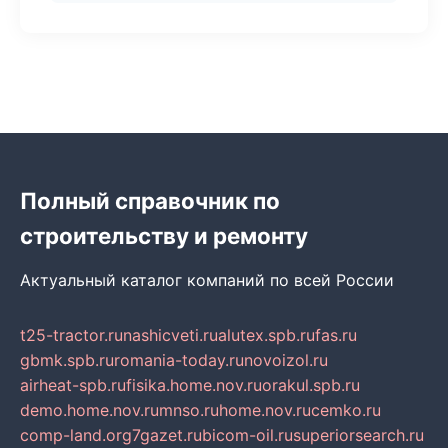
Полный справочник по
строительству и ремонту
Актуальный каталог компаний по всей России
t25-tractor.ru
nashicveti.ru
alutex.spb.ru
fas.ru
gbmk.spb.ru
romania-today.ru
novoizol.ru
airheat-spb.ru
fisika.home.nov.ru
orakul.spb.ru
demo.home.nov.ru
mnso.ru
home.nov.ru
cemko.ru
comp-land.org
7gazet.ru
bicom-oil.ru
superiorsearch.ru