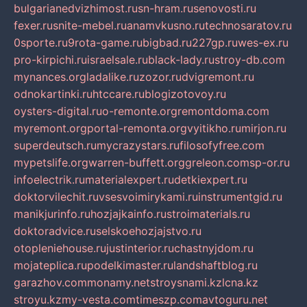
bulgarianedvizhimost.ru
sn-hram.ru
senovosti.ru
fexer.ru
snite-mebel.ru
anamvkusno.ru
technosaratov.ru
0sporte.ru
9rota-game.ru
bigbad.ru
227gp.ru
wes-ex.ru
pro-kirpichi.ru
israelsale.ru
black-lady.ru
stroy-db.com
mynances.org
ladalike.ru
zozor.ru
dvigremont.ru
odnokartinki.ru
htccare.ru
blogizotovoy.ru
oysters-digital.ru
o-remonte.org
remontdoma.com
myremont.org
portal-remonta.org
vyitikho.ru
mirjon.ru
superdeutsch.ru
mycrazystars.ru
filosofyfree.com
mypetslife.org
warren-buffett.org
greleon.com
sp-or.ru
infoelectrik.ru
materialexpert.ru
detkiexpert.ru
doktorvilechit.ru
vsesvoimirykami.ru
instrumentgid.ru
manikjurinfo.ru
hozjajkainfo.ru
stroimaterials.ru
doktoradvice.ru
selskoehozjajstvo.ru
otopleniehouse.ru
justinterior.ru
chastnyjdom.ru
mojateplica.ru
podelkimaster.ru
landshaftblog.ru
garazhov.com
monamy.net
stroysnami.kz
lcna.kz
stroyu.kz
my-vesta.com
timeszp.com
avtoguru.net