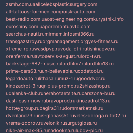
zsmh.com.ua
allcelebsplasticsurgery.com
all-tattoos-for-men.com
poisk-auto.com
best-radio.com.ua
ost-engineering.com
kuryatnik.info
euroshiny.com.ua
poremontuavto.com
searchus-nauti.ru
mirmam.info
smi366.ru
transgazstroy.ru
orgmanagement.org
yes-fitness.ru
xtreme-rp.ru
wasdpvp.ru
voda-otri.ru
tishinapve.ru
orenferma.ru
avtoservis-avgust.ru
lord-tv.ru
backstage-682-music.ru
lordfilm7.ru
lordfilm13.ru
prime-cars63.ru
un-believable.ru
codetool.ru
legardoauto.ru
lithasa.ru
muz-1.ru
gooddver.ru
kinozadrot-3.ru
qr-plus-promo.ru
2shizashop.ru
udalenka-club.ru
nerabotaetsite.ru
carszona-bu.ru
dash-cash-now.ru
bravoprod.ru
kinozadrot13.ru
hotteygroup.ru
bagira31.ru
dommarketnsk.ru
dveriland73.ru
nis-glonass51.ru
veles-doroga.ru
tb02.ru
vrema-zdorov.ru
velonik.ru
surgutgloss.ru
nike-air-max-95.ru
nadookna.ru
lubov-pic.ru