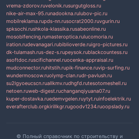
vrema-zdorov.ru
velonik.ru
surgutgloss.ru
nike-air-max-95.ru
nadookna.ru
lubov-pic.ru
mobilreklama.ru
pds-nn.ru
socrat2000.ru
vgurin.ru
spksochi.ru
shkola-klassika.ru
sabeonline.ru
mosoblfencing.ru
masteroptica.ru
lucomoria.ru
iration.ru
devanagari.ru
biblioverde.ru
igro-pictures.ru
dk-tulamash.ru
s-dez-s.ru
peysok.ru
blackcountess.ru
asoftdoc.ru
scifichannel.ru
ocenka-appraisal.ru
mudconnector.ru
hitstih.ru
pik-finance.ru
vip-surfing.ru
wundermoscow.ru
olymp-clan.ru
dr-pavlush.ru
su2lgyoeucscn.ru
allkmv.ru
dhgfd.ru
tesotomeshell.ru
netoen.ru
web-digest.ru
changanqiyuana07.ru
kuper-dostavka.ru
edemvgelen.ru
ytyt.ru
infoelektrik.ru
everafterclub.org
kirillkgr.ru
goodv1234.ru
oopslady.ru
© Полный справочник по строительству и