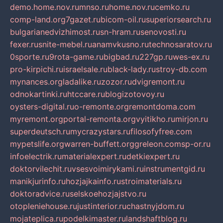
demo.home.nov.ru
mnso.ru
home.nov.ru
cemko.ru
comp-land.org
7gazet.ru
bicom-oil.ru
superiorsearch.ru
bulgarianedvizhimost.ru
sn-hram.ru
senovosti.ru
fexer.ru
snite-mebel.ru
anamvkusno.ru
technosaratov.ru
0sporte.ru
9rota-game.ru
bigbad.ru
227gp.ru
wes-ex.ru
pro-kirpichi.ru
israelsale.ru
black-lady.ru
stroy-db.com
mynances.org
ladalike.ru
zozor.ru
dvigremont.ru
odnokartinki.ru
htccare.ru
blogizotovoy.ru
oysters-digital.ru
o-remonte.org
remontdoma.com
myremont.org
portal-remonta.org
vyitikho.ru
mirjon.ru
superdeutsch.ru
mycrazystars.ru
filosofyfree.com
mypetslife.org
warren-buffett.org
greleon.com
sp-or.ru
infoelectrik.ru
materialexpert.ru
detkiexpert.ru
doktorvilechit.ru
vsesvoimirykami.ru
instrumentgid.ru
manikjurinfo.ru
hozjajkainfo.ru
stroimaterials.ru
doktoradvice.ru
selskoehozjajstvo.ru
otopleniehouse.ru
justinterior.ru
chastnyjdom.ru
mojateplica.ru
podelkimaster.ru
landshaftblog.ru