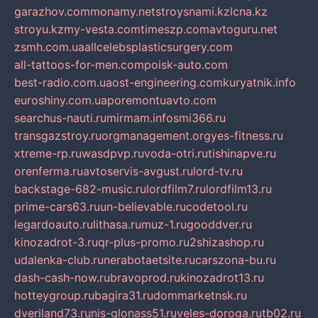
garazhov.com
monamy.net
stroysnami.kz
lcna.kz
stroyu.kz
my-vesta.com
timeszp.com
avtoguru.net
zsmh.com.ua
allcelebsplasticsurgery.com
all-tattoos-for-men.com
poisk-auto.com
best-radio.com.ua
ost-engineering.com
kuryatnik.info
euroshiny.com.ua
poremontuavto.com
searchus-nauti.ru
mirmam.info
smi366.ru
transgazstroy.ru
orgmanagement.org
yes-fitness.ru
xtreme-rp.ru
wasdpvp.ru
voda-otri.ru
tishinapve.ru
orenferma.ru
avtoservis-avgust.ru
lord-tv.ru
backstage-682-music.ru
lordfilm7.ru
lordfilm13.ru
prime-cars63.ru
un-believable.ru
codetool.ru
legardoauto.ru
lithasa.ru
muz-1.ru
gooddver.ru
kinozadrot-3.ru
qr-plus-promo.ru
2shizashop.ru
udalenka-club.ru
nerabotaetsite.ru
carszona-bu.ru
dash-cash-now.ru
bravoprod.ru
kinozadrot13.ru
hotteygroup.ru
bagira31.ru
dommarketnsk.ru
dveriland73.ru
nis-glonass51.ru
veles-doroga.ru
tb02.ru