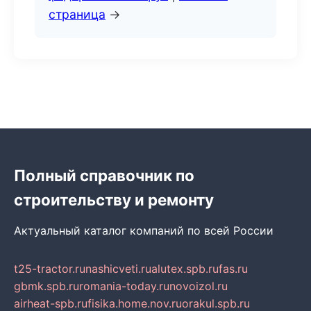
страница
→
Полный справочник по
строительству и ремонту
Актуальный каталог компаний по всей России
t25-tractor.ru
nashicveti.ru
alutex.spb.ru
fas.ru
gbmk.spb.ru
romania-today.ru
novoizol.ru
airheat-spb.ru
fisika.home.nov.ru
orakul.spb.ru