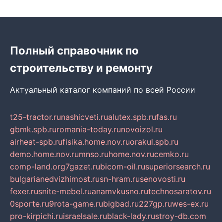
Полный справочник по
строительству и ремонту
Актуальный каталог компаний по всей России
t25-tractor.ru
nashicveti.ru
alutex.spb.ru
fas.ru
gbmk.spb.ru
romania-today.ru
novoizol.ru
airheat-spb.ru
fisika.home.nov.ru
orakul.spb.ru
demo.home.nov.ru
mnso.ru
home.nov.ru
cemko.ru
comp-land.org
7gazet.ru
bicom-oil.ru
superiorsearch.ru
bulgarianedvizhimost.ru
sn-hram.ru
senovosti.ru
fexer.ru
snite-mebel.ru
anamvkusno.ru
technosaratov.ru
0sporte.ru
9rota-game.ru
bigbad.ru
227gp.ru
wes-ex.ru
pro-kirpichi.ru
israelsale.ru
black-lady.ru
stroy-db.com