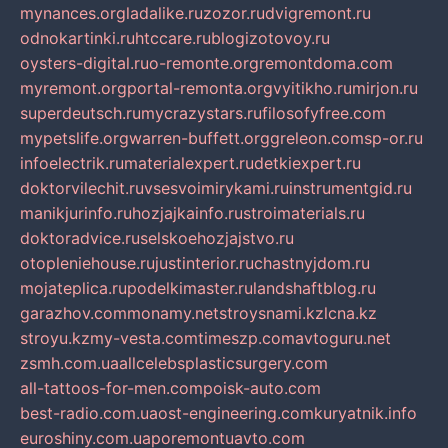
mynances.org
ladalike.ru
zozor.ru
dvigremont.ru
odnokartinki.ru
htccare.ru
blogizotovoy.ru
oysters-digital.ru
o-remonte.org
remontdoma.com
myremont.org
portal-remonta.org
vyitikho.ru
mirjon.ru
superdeutsch.ru
mycrazystars.ru
filosofyfree.com
mypetslife.org
warren-buffett.org
greleon.com
sp-or.ru
infoelectrik.ru
materialexpert.ru
detkiexpert.ru
doktorvilechit.ru
vsesvoimirykami.ru
instrumentgid.ru
manikjurinfo.ru
hozjajkainfo.ru
stroimaterials.ru
doktoradvice.ru
selskoehozjajstvo.ru
otopleniehouse.ru
justinterior.ru
chastnyjdom.ru
mojateplica.ru
podelkimaster.ru
landshaftblog.ru
garazhov.com
monamy.net
stroysnami.kz
lcna.kz
stroyu.kz
my-vesta.com
timeszp.com
avtoguru.net
zsmh.com.ua
allcelebsplasticsurgery.com
all-tattoos-for-men.com
poisk-auto.com
best-radio.com.ua
ost-engineering.com
kuryatnik.info
euroshiny.com.ua
poremontuavto.com