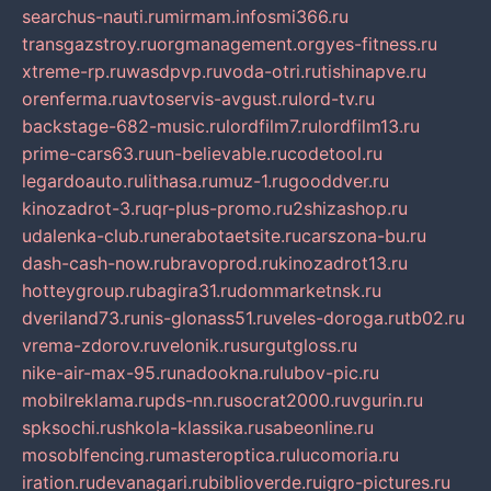
searchus-nauti.ru
mirmam.info
smi366.ru
transgazstroy.ru
orgmanagement.org
yes-fitness.ru
xtreme-rp.ru
wasdpvp.ru
voda-otri.ru
tishinapve.ru
orenferma.ru
avtoservis-avgust.ru
lord-tv.ru
backstage-682-music.ru
lordfilm7.ru
lordfilm13.ru
prime-cars63.ru
un-believable.ru
codetool.ru
legardoauto.ru
lithasa.ru
muz-1.ru
gooddver.ru
kinozadrot-3.ru
qr-plus-promo.ru
2shizashop.ru
udalenka-club.ru
nerabotaetsite.ru
carszona-bu.ru
dash-cash-now.ru
bravoprod.ru
kinozadrot13.ru
hotteygroup.ru
bagira31.ru
dommarketnsk.ru
dveriland73.ru
nis-glonass51.ru
veles-doroga.ru
tb02.ru
vrema-zdorov.ru
velonik.ru
surgutgloss.ru
nike-air-max-95.ru
nadookna.ru
lubov-pic.ru
mobilreklama.ru
pds-nn.ru
socrat2000.ru
vgurin.ru
spksochi.ru
shkola-klassika.ru
sabeonline.ru
mosoblfencing.ru
masteroptica.ru
lucomoria.ru
iration.ru
devanagari.ru
biblioverde.ru
igro-pictures.ru