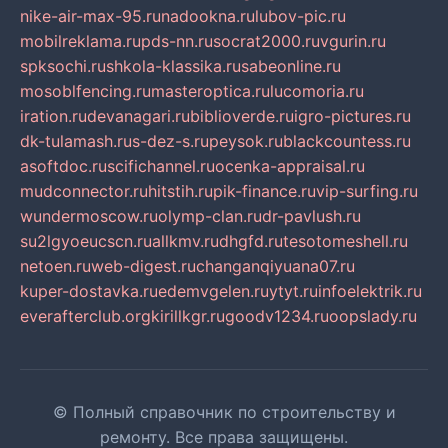
nike-air-max-95.ru
nadookna.ru
lubov-pic.ru
mobilreklama.ru
pds-nn.ru
socrat2000.ru
vgurin.ru
spksochi.ru
shkola-klassika.ru
sabeonline.ru
mosoblfencing.ru
masteroptica.ru
lucomoria.ru
iration.ru
devanagari.ru
biblioverde.ru
igro-pictures.ru
dk-tulamash.ru
s-dez-s.ru
peysok.ru
blackcountess.ru
asoftdoc.ru
scifichannel.ru
ocenka-appraisal.ru
mudconnector.ru
hitstih.ru
pik-finance.ru
vip-surfing.ru
wundermoscow.ru
olymp-clan.ru
dr-pavlush.ru
su2lgyoeucscn.ru
allkmv.ru
dhgfd.ru
tesotomeshell.ru
netoen.ru
web-digest.ru
changanqiyuana07.ru
kuper-dostavka.ru
edemvgelen.ru
ytyt.ru
infoelektrik.ru
everafterclub.org
kirillkgr.ru
goodv1234.ru
oopslady.ru
© Полный справочник по строительству и
ремонту. Все права защищены.