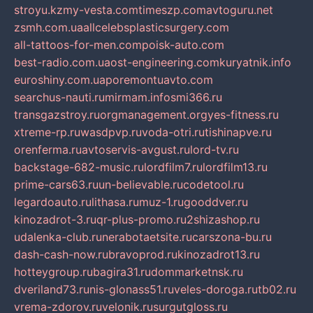
stroyu.kz
my-vesta.com
timeszp.com
avtoguru.net
zsmh.com.ua
allcelebsplasticsurgery.com
all-tattoos-for-men.com
poisk-auto.com
best-radio.com.ua
ost-engineering.com
kuryatnik.info
euroshiny.com.ua
poremontuavto.com
searchus-nauti.ru
mirmam.info
smi366.ru
transgazstroy.ru
orgmanagement.org
yes-fitness.ru
xtreme-rp.ru
wasdpvp.ru
voda-otri.ru
tishinapve.ru
orenferma.ru
avtoservis-avgust.ru
lord-tv.ru
backstage-682-music.ru
lordfilm7.ru
lordfilm13.ru
prime-cars63.ru
un-believable.ru
codetool.ru
legardoauto.ru
lithasa.ru
muz-1.ru
gooddver.ru
kinozadrot-3.ru
qr-plus-promo.ru
2shizashop.ru
udalenka-club.ru
nerabotaetsite.ru
carszona-bu.ru
dash-cash-now.ru
bravoprod.ru
kinozadrot13.ru
hotteygroup.ru
bagira31.ru
dommarketnsk.ru
dveriland73.ru
nis-glonass51.ru
veles-doroga.ru
tb02.ru
vrema-zdorov.ru
velonik.ru
surgutgloss.ru