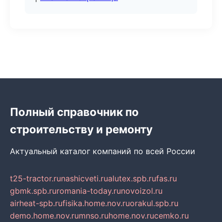
Полный справочник по
строительству и ремонту
Актуальный каталог компаний по всей России
t25-tractor.ru
nashicveti.ru
alutex.spb.ru
fas.ru
gbmk.spb.ru
romania-today.ru
novoizol.ru
airheat-spb.ru
fisika.home.nov.ru
orakul.spb.ru
demo.home.nov.ru
mnso.ru
home.nov.ru
cemko.ru