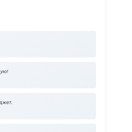
дую!
джет.