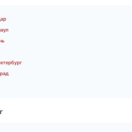
дар
наул
нь
етербург
град
г