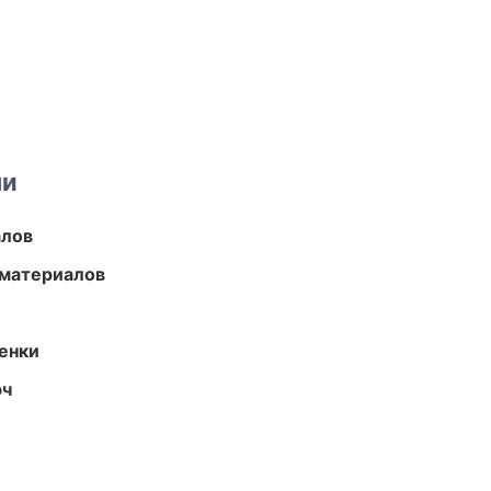
ми
алов
 материалов
енки
юч