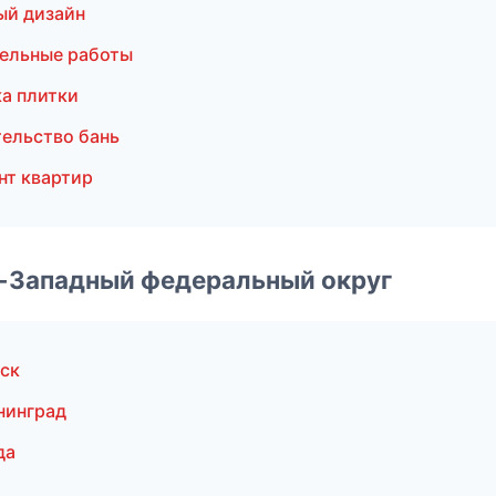
ый дизайн
ельные работы
а плитки
ельство бань
нт квартир
о-Западный федеральный округ
ск
нинград
да