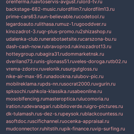
orenferma.ru
avtoservis-avgust.ru
lord-tv.ru
backstage-682-music.ru
lordfilm7.ru
lordfilm13.ru
prime-cars63.ru
un-believable.ru
codetool.ru
legardoauto.ru
lithasa.ru
muz-1.ru
gooddver.ru
kinozadrot-3.ru
qr-plus-promo.ru
2shizashop.ru
udalenka-club.ru
nerabotaetsite.ru
carszona-bu.ru
dash-cash-now.ru
bravoprod.ru
kinozadrot13.ru
hotteygroup.ru
bagira31.ru
dommarketnsk.ru
dveriland73.ru
nis-glonass51.ru
veles-doroga.ru
tb02.ru
vrema-zdorov.ru
velonik.ru
surgutgloss.ru
nike-air-max-95.ru
nadookna.ru
lubov-pic.ru
mobilreklama.ru
pds-nn.ru
socrat2000.ru
vgurin.ru
spksochi.ru
shkola-klassika.ru
sabeonline.ru
mosoblfencing.ru
masteroptica.ru
lucomoria.ru
iration.ru
devanagari.ru
biblioverde.ru
igro-pictures.ru
dk-tulamash.ru
s-dez-s.ru
peysok.ru
blackcountess.ru
asoftdoc.ru
scifichannel.ru
ocenka-appraisal.ru
mudconnector.ru
hitstih.ru
pik-finance.ru
vip-surfing.ru