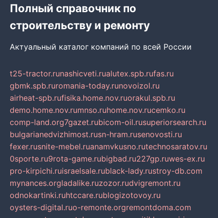
Полный справочник по
строительству и ремонту
Актуальный каталог компаний по всей России
t25-tractor.ru
nashicveti.ru
alutex.spb.ru
fas.ru
gbmk.spb.ru
romania-today.ru
novoizol.ru
airheat-spb.ru
fisika.home.nov.ru
orakul.spb.ru
demo.home.nov.ru
mnso.ru
home.nov.ru
cemko.ru
comp-land.org
7gazet.ru
bicom-oil.ru
superiorsearch.ru
bulgarianedvizhimost.ru
sn-hram.ru
senovosti.ru
fexer.ru
snite-mebel.ru
anamvkusno.ru
technosaratov.ru
0sporte.ru
9rota-game.ru
bigbad.ru
227gp.ru
wes-ex.ru
pro-kirpichi.ru
israelsale.ru
black-lady.ru
stroy-db.com
mynances.org
ladalike.ru
zozor.ru
dvigremont.ru
odnokartinki.ru
htccare.ru
blogizotovoy.ru
oysters-digital.ru
o-remonte.org
remontdoma.com