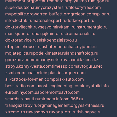
myremont.org
portal-remonta.org
vyitikho.ru
mirjon.ru
superdeutsch.ru
mycrazystars.ru
filosofyfree.com
mypetslife.org
warren-buffett.org
greleon.com
sp-or.ru
infoelectrik.ru
materialexpert.ru
detkiexpert.ru
doktorvilechit.ru
vsesvoimirykami.ru
instrumentgid.ru
manikjurinfo.ru
hozjajkainfo.ru
stroimaterials.ru
doktoradvice.ru
selskoehozjajstvo.ru
otopleniehouse.ru
justinterior.ru
chastnyjdom.ru
mojateplica.ru
podelkimaster.ru
landshaftblog.ru
garazhov.com
monamy.net
stroysnami.kz
lcna.kz
stroyu.kz
my-vesta.com
timeszp.com
avtoguru.net
zsmh.com.ua
allcelebsplasticsurgery.com
all-tattoos-for-men.com
poisk-auto.com
best-radio.com.ua
ost-engineering.com
kuryatnik.info
euroshiny.com.ua
poremontuavto.com
searchus-nauti.ru
mirmam.info
smi366.ru
transgazstroy.ru
orgmanagement.org
yes-fitness.ru
xtreme-rp.ru
wasdpvp.ru
voda-otri.ru
tishinapve.ru