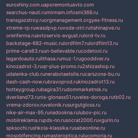
euroshiny.com.ua
poremontuavto.com
searchus-nauti.ru
mirmam.info
smi366.ru
transgazstroy.ru
orgmanagement.org
yes-fitness.ru
xtreme-rp.ru
wasdpvp.ru
voda-otri.ru
tishinapve.ru
orenferma.ru
avtoservis-avgust.ru
lord-tv.ru
backstage-682-music.ru
lordfilm7.ru
lordfilm13.ru
prime-cars63.ru
un-believable.ru
codetool.ru
legardoauto.ru
lithasa.ru
muz-1.ru
gooddver.ru
kinozadrot-3.ru
qr-plus-promo.ru
2shizashop.ru
udalenka-club.ru
nerabotaetsite.ru
carszona-bu.ru
dash-cash-now.ru
bravoprod.ru
kinozadrot13.ru
hotteygroup.ru
bagira31.ru
dommarketnsk.ru
dveriland73.ru
nis-glonass51.ru
veles-doroga.ru
tb02.ru
vrema-zdorov.ru
velonik.ru
surgutgloss.ru
nike-air-max-95.ru
nadookna.ru
lubov-pic.ru
mobilreklama.ru
pds-nn.ru
socrat2000.ru
vgurin.ru
spksochi.ru
shkola-klassika.ru
sabeonline.ru
mosoblfencing.ru
masteroptica.ru
lucomoria.ru