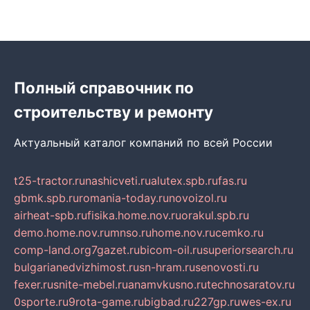
Полный справочник по
строительству и ремонту
Актуальный каталог компаний по всей России
t25-tractor.ru
nashicveti.ru
alutex.spb.ru
fas.ru
gbmk.spb.ru
romania-today.ru
novoizol.ru
airheat-spb.ru
fisika.home.nov.ru
orakul.spb.ru
demo.home.nov.ru
mnso.ru
home.nov.ru
cemko.ru
comp-land.org
7gazet.ru
bicom-oil.ru
superiorsearch.ru
bulgarianedvizhimost.ru
sn-hram.ru
senovosti.ru
fexer.ru
snite-mebel.ru
anamvkusno.ru
technosaratov.ru
0sporte.ru
9rota-game.ru
bigbad.ru
227gp.ru
wes-ex.ru