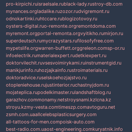
pro-kirpichi.ru
israelsale.ru
black-lady.ru
stroy-db.com
mynances.org
ladalike.ru
zozor.ru
dvigremont.ru
odnokartinki.ru
htccare.ru
blogizotovoy.ru
oysters-digital.ru
o-remonte.org
remontdoma.com
myremont.org
portal-remonta.org
vyitikho.ru
mirjon.ru
superdeutsch.ru
mycrazystars.ru
filosofyfree.com
mypetslife.org
warren-buffett.org
greleon.com
sp-or.ru
infoelectrik.ru
materialexpert.ru
detkiexpert.ru
doktorvilechit.ru
vsesvoimirykami.ru
instrumentgid.ru
manikjurinfo.ru
hozjajkainfo.ru
stroimaterials.ru
doktoradvice.ru
selskoehozjajstvo.ru
otopleniehouse.ru
justinterior.ru
chastnyjdom.ru
mojateplica.ru
podelkimaster.ru
landshaftblog.ru
garazhov.com
monamy.net
stroysnami.kz
lcna.kz
stroyu.kz
my-vesta.com
timeszp.com
avtoguru.net
zsmh.com.ua
allcelebsplasticsurgery.com
all-tattoos-for-men.com
poisk-auto.com
best-radio.com.ua
ost-engineering.com
kuryatnik.info