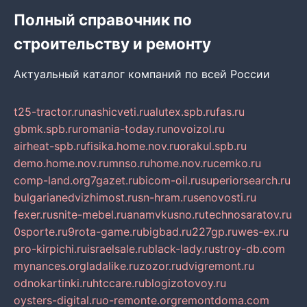
Полный справочник по
строительству и ремонту
Актуальный каталог компаний по всей России
t25-tractor.ru
nashicveti.ru
alutex.spb.ru
fas.ru
gbmk.spb.ru
romania-today.ru
novoizol.ru
airheat-spb.ru
fisika.home.nov.ru
orakul.spb.ru
demo.home.nov.ru
mnso.ru
home.nov.ru
cemko.ru
comp-land.org
7gazet.ru
bicom-oil.ru
superiorsearch.ru
bulgarianedvizhimost.ru
sn-hram.ru
senovosti.ru
fexer.ru
snite-mebel.ru
anamvkusno.ru
technosaratov.ru
0sporte.ru
9rota-game.ru
bigbad.ru
227gp.ru
wes-ex.ru
pro-kirpichi.ru
israelsale.ru
black-lady.ru
stroy-db.com
mynances.org
ladalike.ru
zozor.ru
dvigremont.ru
odnokartinki.ru
htccare.ru
blogizotovoy.ru
oysters-digital.ru
o-remonte.org
remontdoma.com