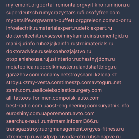
myremont.org
portal-remonta.org
vyitikho.ru
mirjon.ru
superdeutsch.ru
mycrazystars.ru
filosofyfree.com
mypetslife.org
warren-buffett.org
greleon.com
sp-or.ru
infoelectrik.ru
materialexpert.ru
detkiexpert.ru
doktorvilechit.ru
vsesvoimirykami.ru
instrumentgid.ru
manikjurinfo.ru
hozjajkainfo.ru
stroimaterials.ru
doktoradvice.ru
selskoehozjajstvo.ru
otopleniehouse.ru
justinterior.ru
chastnyjdom.ru
mojateplica.ru
podelkimaster.ru
landshaftblog.ru
garazhov.com
monamy.net
stroysnami.kz
lcna.kz
stroyu.kz
my-vesta.com
timeszp.com
avtoguru.net
zsmh.com.ua
allcelebsplasticsurgery.com
all-tattoos-for-men.com
poisk-auto.com
best-radio.com.ua
ost-engineering.com
kuryatnik.info
euroshiny.com.ua
poremontuavto.com
searchus-nauti.ru
mirmam.info
smi366.ru
transgazstroy.ru
orgmanagement.org
yes-fitness.ru
xtreme-rp.ru
wasdpvp.ru
voda-otri.ru
tishinapve.ru