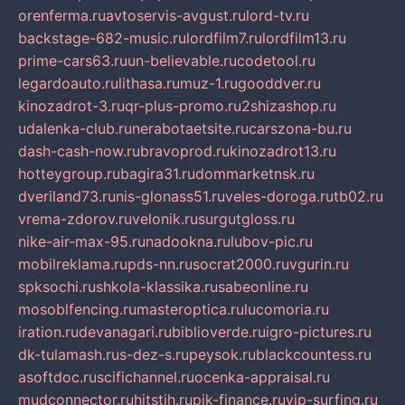
orenferma.ru
avtoservis-avgust.ru
lord-tv.ru
backstage-682-music.ru
lordfilm7.ru
lordfilm13.ru
prime-cars63.ru
un-believable.ru
codetool.ru
legardoauto.ru
lithasa.ru
muz-1.ru
gooddver.ru
kinozadrot-3.ru
qr-plus-promo.ru
2shizashop.ru
udalenka-club.ru
nerabotaetsite.ru
carszona-bu.ru
dash-cash-now.ru
bravoprod.ru
kinozadrot13.ru
hotteygroup.ru
bagira31.ru
dommarketnsk.ru
dveriland73.ru
nis-glonass51.ru
veles-doroga.ru
tb02.ru
vrema-zdorov.ru
velonik.ru
surgutgloss.ru
nike-air-max-95.ru
nadookna.ru
lubov-pic.ru
mobilreklama.ru
pds-nn.ru
socrat2000.ru
vgurin.ru
spksochi.ru
shkola-klassika.ru
sabeonline.ru
mosoblfencing.ru
masteroptica.ru
lucomoria.ru
iration.ru
devanagari.ru
biblioverde.ru
igro-pictures.ru
dk-tulamash.ru
s-dez-s.ru
peysok.ru
blackcountess.ru
asoftdoc.ru
scifichannel.ru
ocenka-appraisal.ru
mudconnector.ru
hitstih.ru
pik-finance.ru
vip-surfing.ru