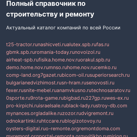
Полный справочник по
строительству и ремонту
Актуальный каталог компаний по всей России
t25-tractor.ru
nashicveti.ru
alutex.spb.ru
fas.ru
gbmk.spb.ru
romania-today.ru
novoizol.ru
airheat-spb.ru
fisika.home.nov.ru
orakul.spb.ru
demo.home.nov.ru
mnso.ru
home.nov.ru
cemko.ru
comp-land.org
7gazet.ru
bicom-oil.ru
superiorsearch.ru
bulgarianedvizhimost.ru
sn-hram.ru
senovosti.ru
fexer.ru
snite-mebel.ru
anamvkusno.ru
technosaratov.ru
0sporte.ru
9rota-game.ru
bigbad.ru
227gp.ru
wes-ex.ru
pro-kirpichi.ru
israelsale.ru
black-lady.ru
stroy-db.com
mynances.org
ladalike.ru
zozor.ru
dvigremont.ru
odnokartinki.ru
htccare.ru
blogizotovoy.ru
oysters-digital.ru
o-remonte.org
remontdoma.com
myremont.org
portal-remonta.org
vyitikho.ru
mirjon.ru