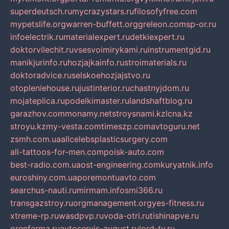
superdeutsch.ru
mycrazystars.ru
filosofyfree.com
mypetslife.org
warren-buffett.org
greleon.com
sp-or.ru
infoelectrik.ru
materialexpert.ru
detkiexpert.ru
doktorvilechit.ru
vsesvoimirykami.ru
instrumentgid.ru
manikjurinfo.ru
hozjajkainfo.ru
stroimaterials.ru
doktoradvice.ru
selskoehozjajstvo.ru
otopleniehouse.ru
justinterior.ru
chastnyjdom.ru
mojateplica.ru
podelkimaster.ru
landshaftblog.ru
garazhov.com
monamy.net
stroysnami.kz
lcna.kz
stroyu.kz
my-vesta.com
timeszp.com
avtoguru.net
zsmh.com.ua
allcelebsplasticsurgery.com
all-tattoos-for-men.com
poisk-auto.com
best-radio.com.ua
ost-engineering.com
kuryatnik.info
euroshiny.com.ua
poremontuavto.com
searchus-nauti.ru
mirmam.info
smi366.ru
transgazstroy.ru
orgmanagement.org
yes-fitness.ru
xtreme-rp.ru
wasdpvp.ru
voda-otri.ru
tishinapve.ru
orenferma.ru
avtoservis-avgust.ru
lord-tv.ru