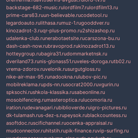
backstage-682-music.ru
lordfilm7.ru
lordfilm13.ru
prime-cars63.ru
un-believable.ru
codetool.ru
legardoauto.ru
lithasa.ru
muz-1.ru
gooddver.ru
kinozadrot-3.ru
qr-plus-promo.ru
2shizashop.ru
udalenka-club.ru
nerabotaetsite.ru
carszona-bu.ru
dash-cash-now.ru
bravoprod.ru
kinozadrot13.ru
hotteygroup.ru
bagira31.ru
dommarketnsk.ru
dveriland73.ru
nis-glonass51.ru
veles-doroga.ru
tb02.ru
vrema-zdorov.ru
velonik.ru
surgutgloss.ru
nike-air-max-95.ru
nadookna.ru
lubov-pic.ru
mobilreklama.ru
pds-nn.ru
socrat2000.ru
vgurin.ru
spksochi.ru
shkola-klassika.ru
sabeonline.ru
mosoblfencing.ru
masteroptica.ru
lucomoria.ru
iration.ru
devanagari.ru
biblioverde.ru
igro-pictures.ru
dk-tulamash.ru
s-dez-s.ru
peysok.ru
blackcountess.ru
asoftdoc.ru
scifichannel.ru
ocenka-appraisal.ru
mudconnector.ru
hitstih.ru
pik-finance.ru
vip-surfing.ru