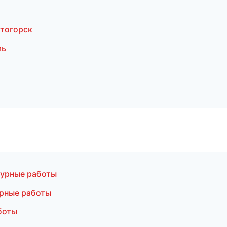
тогорск
мь
урные работы
рные работы
боты