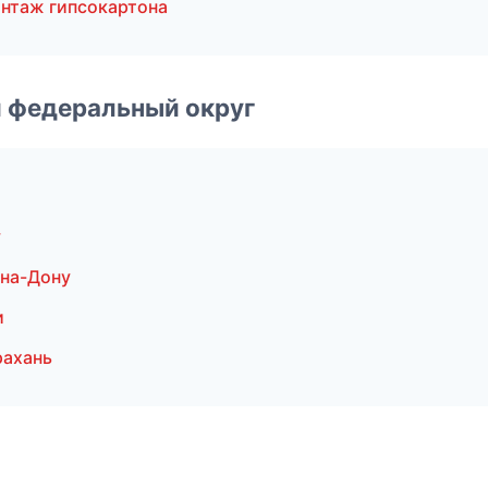
нтаж гипсокартона
 федеральный округ
у
-на-Дону
и
рахань