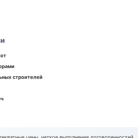
ми
бот
торами
ьных строителей
юч
декватные цены, четкое выполнение договоренностей.