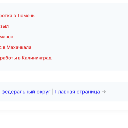
ботка в Тюмень
ызыл
рманск
с в Махачкала
работы в Калининград
 федеральный округ
|
Главная страница
→