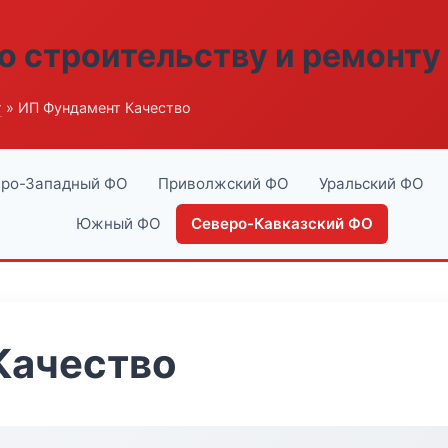
о строительству и ремонту
г
» ИП Фундамент Качество
ро-Западный ФО
Приволжский ФО
Уральский ФО
Южный ФО
Северо-Кавказский ФО
Качество