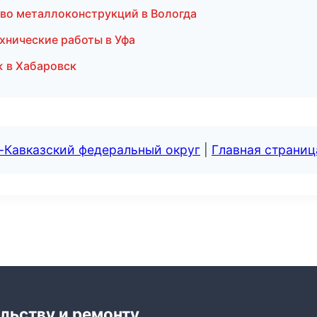
во металлоконструкций в Вологда
хнические работы в Уфа
 в Хабаровск
-Кавказский федеральный округ
|
Главная страниц
льству и ремонту