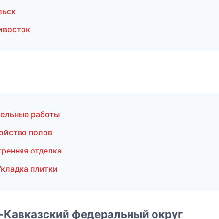
льск
ивосток
вельные работы
ойство полов
ренняя отделка
кладка плитки
о-Кавказский федеральный округ