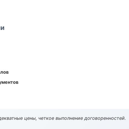
ми
алов
ументов
декватные цены, четкое выполнение договоренностей.