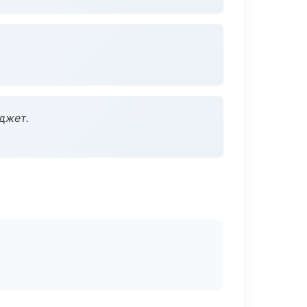
джет.