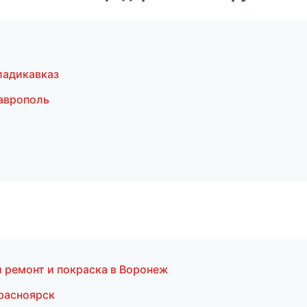
ладикавказ
аврополь
й ремонт и покраска в Воронеж
Красноярск